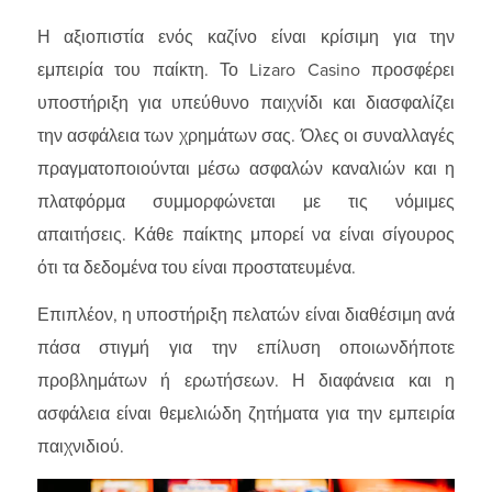
Η αξιοπιστία ενός καζίνο είναι κρίσιμη για την
εμπειρία του παίκτη. Το Lizaro Casino προσφέρει
υποστήριξη για υπεύθυνο παιχνίδι και διασφαλίζει
την ασφάλεια των χρημάτων σας. Όλες οι συναλλαγές
πραγματοποιούνται μέσω ασφαλών καναλιών και η
πλατφόρμα συμμορφώνεται με τις νόμιμες
απαιτήσεις. Κάθε παίκτης μπορεί να είναι σίγουρος
ότι τα δεδομένα του είναι προστατευμένα.
Επιπλέον, η υποστήριξη πελατών είναι διαθέσιμη ανά
πάσα στιγμή για την επίλυση οποιωνδήποτε
προβλημάτων ή ερωτήσεων. Η διαφάνεια και η
ασφάλεια είναι θεμελιώδη ζητήματα για την εμπειρία
παιχνιδιού.