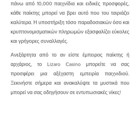
πάνω από 10,000 παιχνίδια και ειδικές προσφορές,
κάθε παίκτης μπορεί να βρει αυτό που του ταιριάζει
καλύτερα. Η υποστήριξη τόσο παραδοσιακών όσο και
κρυπτονομισματικών πληρωμών εξασφαλίζει εύκολες
και γρήγορες συναλλαγές.
Ανεξάρτητα από το αν είστε έμπειρος παίκτης ή
αρχάριος, το Lizaro Casino μπορείτε να σας
προσφέρει μια αξέχαστη εμπειρία παιχνιδιού.
Ξεκινήστε σήμερα και ανακαλύψτε τα μυστικά που
μπορεί να σας οδηγήσουν σε εντυπωσιακές νίκες!