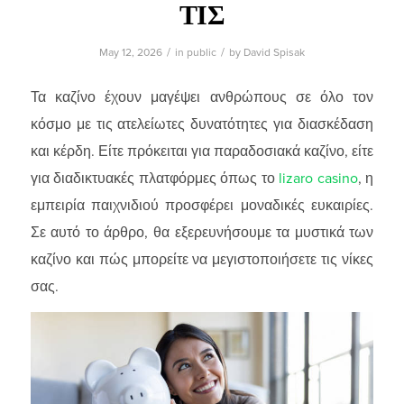
ΤΙΣ
/
/
May 12, 2026
in
public
by
David Spisak
Τα καζίνο έχουν μαγέψει ανθρώπους σε όλο τον
κόσμο με τις ατελείωτες δυνατότητες για διασκέδαση
και κέρδη. Είτε πρόκειται για παραδοσιακά καζίνο, είτε
για διαδικτυακές πλατφόρμες όπως το
lizaro casino
, η
εμπειρία παιχνιδιού προσφέρει μοναδικές ευκαιρίες.
Σε αυτό το άρθρο, θα εξερευνήσουμε τα μυστικά των
καζίνο και πώς μπορείτε να μεγιστοποιήσετε τις νίκες
σας.