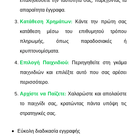
επαληθεύσετε την ταυτότητά σας, παρέχοντας τα
απαραίτητα έγγραφα.
Κατάθεση Χρημάτων:
Κάντε την πρώτη σας
κατάθεση μέσω του επιθυμητού τρόπου
πληρωμής, όπως παραδοσιακές ή
κρυπτονομίσματα.
Επιλογή Παιχνιδιού:
Περιηγηθείτε στη γκάμα
παιχνιδιών και επιλέξτε αυτό που σας αρέσει
περισσότερο.
Αρχίστε να Παίζετε:
Χαλαρώστε και απολαύστε
το παιχνίδι σας, κρατώντας πάντα υπόψη τις
στρατηγικές σας.
Εύκολη διαδικασία εγγραφής