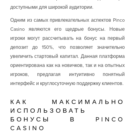
доступными для широкой аудитории.
Одним из самых привлекательных аспектов Pinco
Casino являются его щедрые бонусы. Новые
игроки могут рассчитывать на бонус на первый
депозит до 150%, что позволяет значительно
увеличить стартовый капитал. Данная платформа
ориентирована как на новичков, так и на опытных
игроков, предлагая интуитивно понятный
интерфейс и круглосуточную поддержку клиентов.
КАК МАКСИМАЛЬНО
ИСПОЛЬЗОВАТЬ
БОНУСЫ В PINCO
CASINO