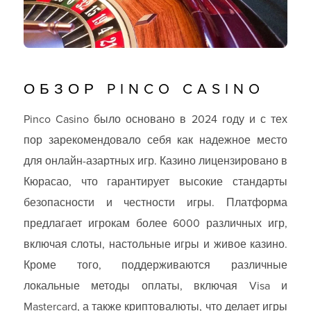
ОБЗОР PINCO CASINO
Pinco Casino было основано в 2024 году и с тех
пор зарекомендовало себя как надежное место
для онлайн-азартных игр. Казино лицензировано в
Кюрасао, что гарантирует высокие стандарты
безопасности и честности игры. Платформа
предлагает игрокам более 6000 различных игр,
включая слоты, настольные игры и живое казино.
Кроме того, поддерживаются различные
локальные методы оплаты, включая Visa и
Mastercard, а также криптовалюты, что делает игры