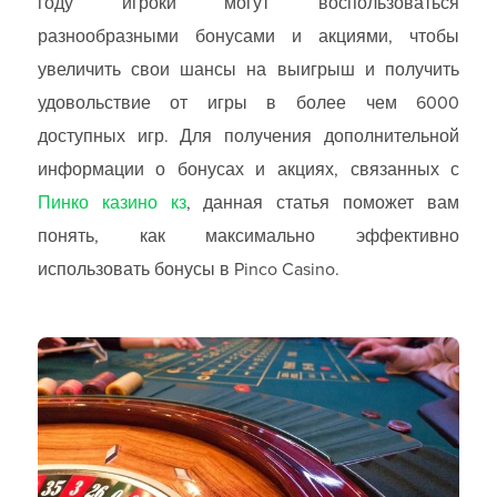
году игроки могут воспользоваться
разнообразными бонусами и акциями, чтобы
увеличить свои шансы на выигрыш и получить
удовольствие от игры в более чем 6000
доступных игр. Для получения дополнительной
информации о бонусах и акциях, связанных с
Пинко казино кз
, данная статья поможет вам
понять, как максимально эффективно
использовать бонусы в Pinco Casino.