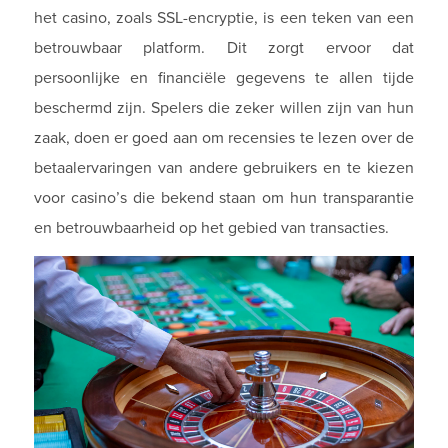
het casino, zoals SSL-encryptie, is een teken van een
betrouwbaar platform. Dit zorgt ervoor dat
persoonlijke en financiële gegevens te allen tijde
beschermd zijn. Spelers die zeker willen zijn van hun
zaak, doen er goed aan om recensies te lezen over de
betaalervaringen van andere gebruikers en te kiezen
voor casino’s die bekend staan om hun transparantie
en betrouwbaarheid op het gebied van transacties.