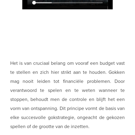
Het is van cruciaal belang om vooraf een budget vast
te stellen en zich hier strikt aan te houden. Gokken
mag nooit leiden tot financiële problemen. Door
verantwoord te spelen en te weten wanneer te
stoppen, behoudt men de controle en blijft het een
vorm van ontspanning. Dit principe vormt de basis van
elke succesvolle gokstrategie, ongeacht de gekozen
spellen of de grootte van de inzetten.