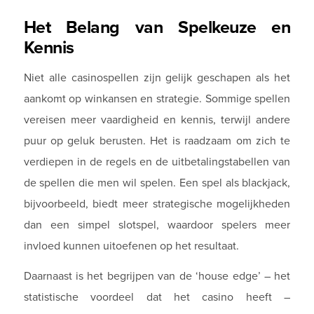
Het Belang van Spelkeuze en
Kennis
Niet alle casinospellen zijn gelijk geschapen als het
aankomt op winkansen en strategie. Sommige spellen
vereisen meer vaardigheid en kennis, terwijl andere
puur op geluk berusten. Het is raadzaam om zich te
verdiepen in de regels en de uitbetalingstabellen van
de spellen die men wil spelen. Een spel als blackjack,
bijvoorbeeld, biedt meer strategische mogelijkheden
dan een simpel slotspel, waardoor spelers meer
invloed kunnen uitoefenen op het resultaat.
Daarnaast is het begrijpen van de ‘house edge’ – het
statistische voordeel dat het casino heeft –