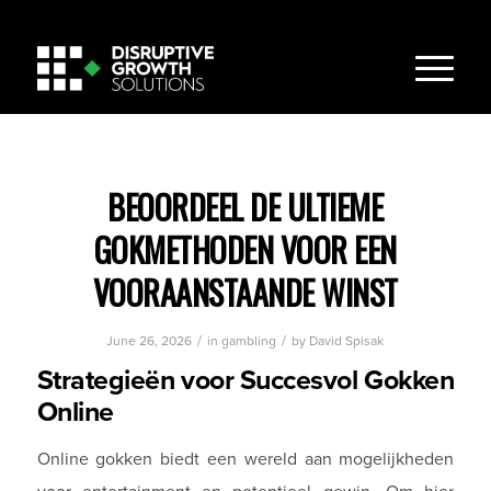
BEOORDEEL DE ULTIEME
GOKMETHODEN VOOR EEN
VOORAANSTAANDE WINST
/
/
June 26, 2026
in
gambling
by
David Spisak
Strategieën voor Succesvol Gokken
Online
Online gokken biedt een wereld aan mogelijkheden