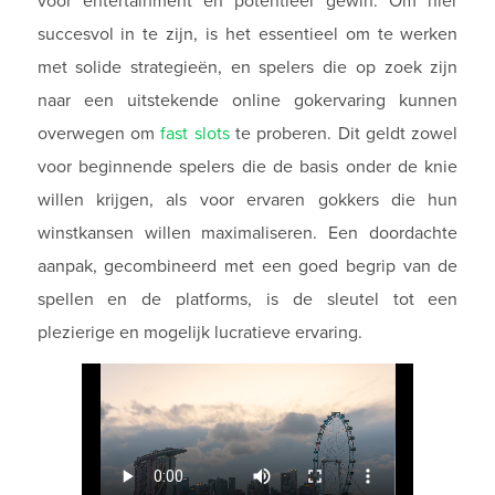
voor entertainment en potentieel gewin. Om hier
succesvol in te zijn, is het essentieel om te werken
met solide strategieën, en spelers die op zoek zijn
naar een uitstekende online gokervaring kunnen
overwegen om
fast slots
te proberen. Dit geldt zowel
voor beginnende spelers die de basis onder de knie
willen krijgen, als voor ervaren gokkers die hun
winstkansen willen maximaliseren. Een doordachte
aanpak, gecombineerd met een goed begrip van de
spellen en de platforms, is de sleutel tot een
plezierige en mogelijk lucratieve ervaring.