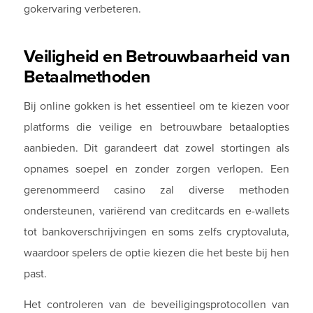
gokervaring verbeteren.
Veiligheid en Betrouwbaarheid van
Betaalmethoden
Bij online gokken is het essentieel om te kiezen voor
platforms die veilige en betrouwbare betaalopties
aanbieden. Dit garandeert dat zowel stortingen als
opnames soepel en zonder zorgen verlopen. Een
gerenommeerd casino zal diverse methoden
ondersteunen, variërend van creditcards en e-wallets
tot bankoverschrijvingen en soms zelfs cryptovaluta,
waardoor spelers de optie kiezen die het beste bij hen
past.
Het controleren van de beveiligingsprotocollen van