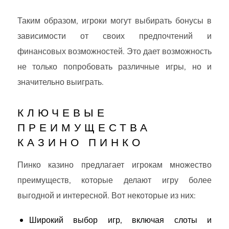
Таким образом, игроки могут выбирать бонусы в
зависимости от своих предпочтений и
финансовых возможностей. Это дает возможность
не только попробовать различные игры, но и
значительно выиграть.
КЛЮЧЕВЫЕ
ПРЕИМУЩЕСТВА
КАЗИНО ПИНКО
Пинко казино предлагает игрокам множество
преимуществ, которые делают игру более
выгодной и интересной. Вот некоторые из них:
Широкий выбор игр, включая слоты и