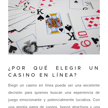
¿POR QUÉ ELEGIR UN
CASINO EN LÍNEA?
Elegir un casino en línea puede ser una excelente
decisión para quienes buscan una experiencia de
juego emocionante y potencialmente lucrativa. Con
una amplia gama de juegos, bonos atractivos y una