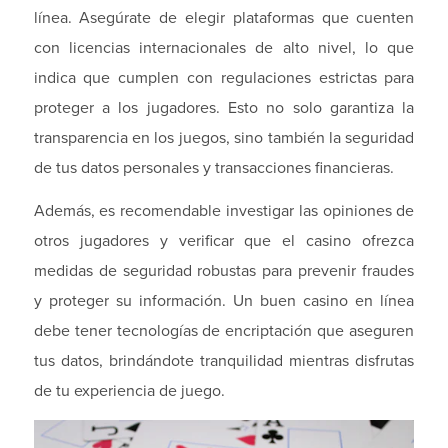
línea. Asegúrate de elegir plataformas que cuenten
con licencias internacionales de alto nivel, lo que
indica que cumplen con regulaciones estrictas para
proteger a los jugadores. Esto no solo garantiza la
transparencia en los juegos, sino también la seguridad
de tus datos personales y transacciones financieras.
Además, es recomendable investigar las opiniones de
otros jugadores y verificar que el casino ofrezca
medidas de seguridad robustas para prevenir fraudes
y proteger su información. Un buen casino en línea
debe tener tecnologías de encriptación que aseguren
tus datos, brindándote tranquilidad mientras disfrutas
de tu experiencia de juego.