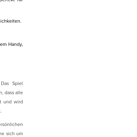
ichkeiten.
 dem Handy,
 Das Spiel
, dass alle
rt und wird
.
ersönlichen
hne sich um