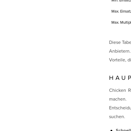
Min. Einsatz
Max. Einsat
Max. Multipl
Diese Tabe
Anbietern.
Vorteile, d
HAU
Chicken Ro
machen. 
Entscheid
suchen.
Schnel