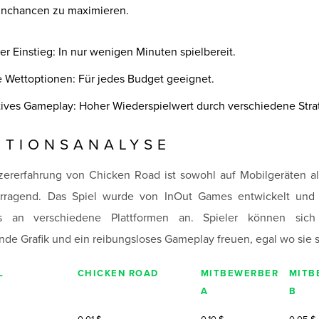
nchancen zu maximieren.
er Einstieg: In nur wenigen Minuten spielbereit.
e Wettoptionen: Für jedes Budget geeignet.
tives Gameplay: Hoher Wiederspielwert durch verschiedene Stra
KTIONSANALYSE
zererfahrung von Chicken Road ist sowohl auf Mobilgeräten al
rragend. Das Spiel wurde von InOut Games entwickelt und 
os an verschiedene Plattformen an. Spieler können sich
de Grafik und ein reibungsloses Gameplay freuen, egal wo sie s
L
CHICKEN ROAD
MITBEWERBER
MITB
A
B