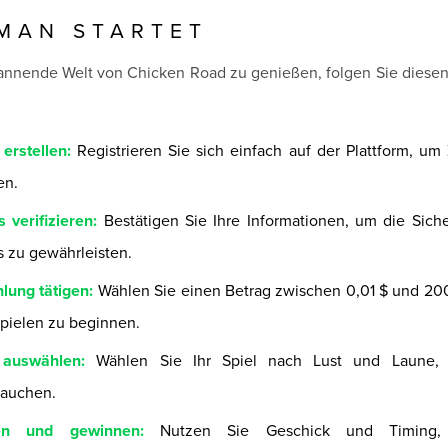
 MAN STARTET
annende Welt von Chicken Road zu genießen, folgen Sie diesen
erstellen:
Registrieren Sie sich einfach auf der Plattform, u
en.
s verifizieren:
Bestätigen Sie Ihre Informationen, um die Siche
 zu gewährleisten.
lung tätigen:
Wählen Sie einen Betrag zwischen 0,01 $ und 200
pielen zu beginnen.
 auswählen:
Wählen Sie Ihr Spiel nach Lust und Laune, 
tauchen.
len und gewinnen:
Nutzen Sie Geschick und Timing,