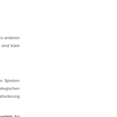
 zu anderen
 sind klare
er Spielern
tegischen
sforderung
erfekt für