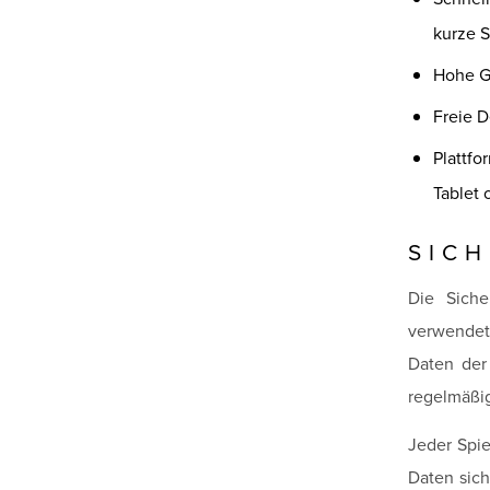
kurze S
Hohe G
Freie D
Plattfo
Tablet 
SIC
Die Siche
verwendet 
Daten der 
regelmäßig
Jeder Spie
Daten sich