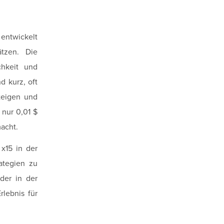
 entwickelt
ätzen. Die
chkeit und
d kurz, oft
steigen und
 nur 0,01 $
macht.
 x15 in der
rategien zu
der in der
lebnis für