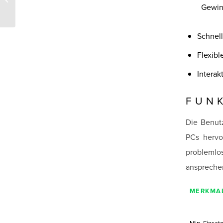
game: guía completa para principiantes
Gewin
Schnell
Flexibl
Interak
FUN
Die Benut
PCs hervo
probleml
ansprechen
MERKMA