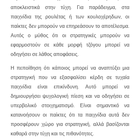
αποκλειστικά στην τύχη. Για παράδειγμα, στα
παιχνίδια της ρουλέτας ή των κουλοχέρηδων, οι
παίκτες δεν μπορούν να επηρεάσουν το αποτέλεσμα.
Αυτός ο μύθος ότι οι στρατηγικές μπορούν να
εφαρμοστούν σε κάθε μορφή τζόγου μπορεί να
οδηγήσει σε λάθος αποφάσεις.
Η πεποίθηση ότι κάποιος μπορεί να αναπτύξει μια
στρατηγική που να εξασφαλίσει κέρδη σε τυχαία
παιχνίδια είναι επικίνδυνη. Αυτό μπορεί να
δημιουργήσει ψυχολογική πίεση και να οδηγήσει σε
υπερβολικό στοιχηματισμό. Είναι σημαντικό να
κατανοήσουν οι παίκτες ότι τα παιχνίδια αυτά δεν
προσφέρουν χώρο για στρατηγική, αλλά βασίζονται
καθαρά στην τύχη και τις πιθανότητες.