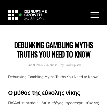
DEBUNKING GAMBLING MYTHS
TRUTHS YOU NEED TO KNOW
/
/
June 9, 2026
in
public
by
David Spisak
Debunking Gambling Myths Truths You Need to Know
Ο μύθος της εύκολης νίκης
Πολλοί πιστεύουν ότι ο τζόγος προσφέρει εύκολες