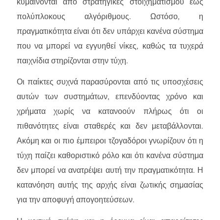
κυμαίνονται από στρατηγικές στοιχηματισμού έως
πολύπλοκους αλγόριθμους. Ωστόσο, η
πραγματικότητα είναι ότι δεν υπάρχει κανένα σύστημα
που να μπορεί να εγγυηθεί νίκες, καθώς τα τυχερά
παιχνίδια στηρίζονται στην τύχη.
Οι παίκτες συχνά παρασύρονται από τις υποσχέσεις
αυτών των συστημάτων, επενδύοντας χρόνο και
χρήματα χωρίς να κατανοούν πλήρως ότι οι
πιθανότητες είναι σταθερές και δεν μεταβάλλονται.
Ακόμη και οι πιο έμπειροι τζογαδόροι γνωρίζουν ότι η
τύχη παίζει καθοριστικό ρόλο και ότι κανένα σύστημα
δεν μπορεί να ανατρέψει αυτή την πραγματικότητα. Η
κατανόηση αυτής της αρχής είναι ζωτικής σημασίας
για την αποφυγή απογοητεύσεων.