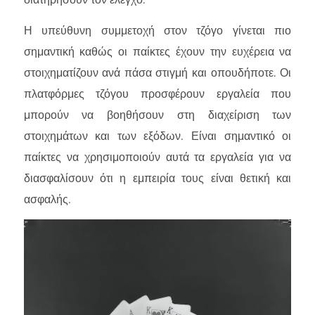
Η υπεύθυνη συμμετοχή στον τζόγο γίνεται πιο
σημαντική καθώς οι παίκτες έχουν την ευχέρεια να
στοιχηματίζουν ανά πάσα στιγμή και οπουδήποτε. Οι
πλατφόρμες τζόγου προσφέρουν εργαλεία που
μπορούν να βοηθήσουν στη διαχείριση των
στοιχημάτων και των εξόδων. Είναι σημαντικό οι
παίκτες να χρησιμοποιούν αυτά τα εργαλεία για να
διασφαλίσουν ότι η εμπειρία τους είναι θετική και
ασφαλής.