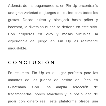
Además de las tragamonedas, en Pin Up encontrarás
una gran variedad de juegos de casino para todos los
gustos. Desde ruleta y blackjack hasta póker y
baccarat, la diversión nunca se detiene en este sitio.
Con crupieres en vivo y mesas virtuales, la
experiencia de juego en Pin Up es realmente
inigualable.
CONCLUSIÓN
En resumen, Pin Up es el lugar perfecto para los
amantes de los juegos de casino en línea en
Guatemala. Con una amplia selección de
tragamonedas, bonos atractivos y la posibilidad de
jugar con dinero real, esta plataforma ofrece una