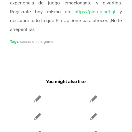
experiencia de juego emocionante y divertida.
Regístrate hoy mismo en
https://pin-up.net.gt
y
descubre todo lo que Pin Up tiene para ofrecer. ¡No te
arrepentirás!
Tags:
casino online game
You might also like