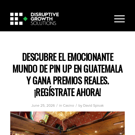
DESCUBRE EL EMOCIONANTE
MUNDO DE PIN UP EN GUATEMALA
Y GANA PREMIOS REALES.
¡REGÍSTRATE AHORA!
/
/
June 25, 2026
in
Casino
by
David Spisak