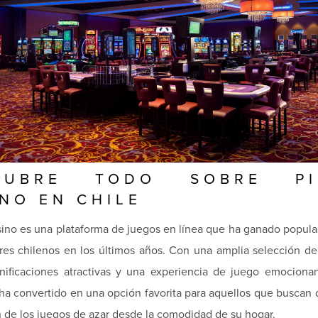
CUBRE TODO SOBRE PI
NO EN CHILE
ino es una plataforma de juegos en línea que ha ganado popula
res chilenos en los últimos años. Con una amplia selección d
nificaciones atractivas y una experiencia de juego emociona
ha convertido en una opción favorita para aquellos que buscan d
 de los juegos de azar desde la comodidad de su hogar.