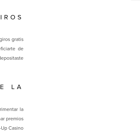
IROS
iros gratis
ficiarte de
depositaste
E LA
rimentar la
nar premios
n-Up Casino