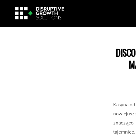
DISCO
M
Kasyna od 
nowicjusz
znacząco 
tajemnice