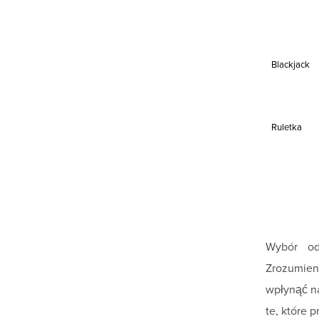
Blackjack
Ruletka
Wybór od
Zrozumien
wpłynąć na
te, które 