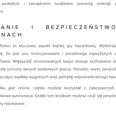
 podejście i zarządzanie budżetem pozwolą uniknąć 
ch.
FANIE I BEZPIECZEŃST
YNACH
ństwo to kluczowy aspekt każdej gry hazardowej. Wybieraj
ię, że jest ono licencjonowane i przestrzega najwyższych 
ństwa. Większość renomowanych kasyn stosuje szyfrowanie d
ody ochrony danych osobowych graczy. Ponadto, warto zwraca
yczące wypłaty wygranych oraz politykę odpowiedzialnego haz
ku gier online, często możesz korzystać z zabezpieczeń 
kowa autoryzacja. Dzięki tym środkom możesz czuć się pewnie
gry hazardowe.