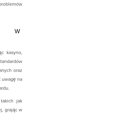
problemów
WO W
ąc kasyno,
standardów
anych oraz
ć uwagę na
ardu.
takich jak
j, grając w