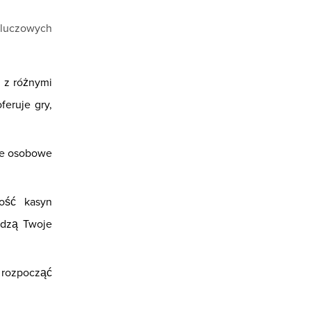
kluczowych
 z różnymi
feruje gry,
ne osobowe
ość kasyn
rdzą Twoje
 rozpocząć