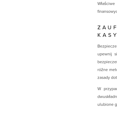
Właściwe
finansowy
ZAU
KAS
Bezpiecze
upewnij s
bezpiecze
różne met
zasady dot
W przypad
dwuskładni
ulubione 