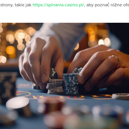
strony, takie jak
https://spinania-casino.pl/
, aby poznać różne ofe