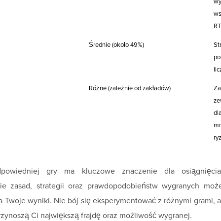
wy
ws
RT
Średnie (około 49%)
St
po
lic
Różne (zależnie od zakładów)
Za
ze
dl
mn
ry
powiedniej gry ma kluczowe znaczenie dla osiągnięcia
ie zasad, strategii oraz prawdopodobieństw wygranych moż
 Twoje wyniki. Nie bój się eksperymentować z różnymi grami, 
przynoszą Ci największą frajdę oraz możliwość wygranej.