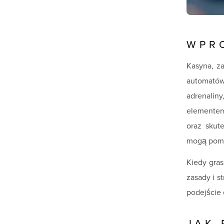
WPR
Kasyna, za
automatów
adrenaliny
elementem
oraz skute
mogą pomó
Kiedy gras
zasady i s
podejście
JAK