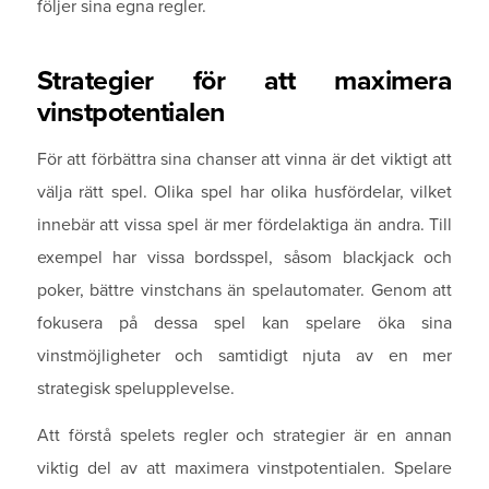
följer sina egna regler.
Strategier för att maximera
vinstpotentialen
För att förbättra sina chanser att vinna är det viktigt att
välja rätt spel. Olika spel har olika husfördelar, vilket
innebär att vissa spel är mer fördelaktiga än andra. Till
exempel har vissa bordsspel, såsom blackjack och
poker, bättre vinstchans än spelautomater. Genom att
fokusera på dessa spel kan spelare öka sina
vinstmöjligheter och samtidigt njuta av en mer
strategisk spelupplevelse.
Att förstå spelets regler och strategier är en annan
viktig del av att maximera vinstpotentialen. Spelare