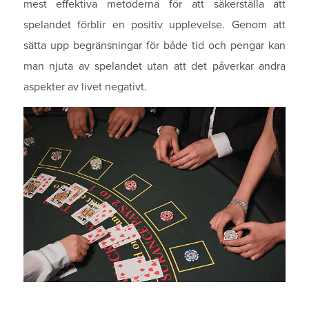
mest effektiva metoderna för att säkerställa att
spelandet förblir en positiv upplevelse. Genom att
sätta upp begränsningar för både tid och pengar kan
man njuta av spelandet utan att det påverkar andra
aspekter av livet negativt.