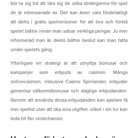
bör ta sig tid att lära sig de olika strategierna för spel
de är intresserade av. Det kan även vara fördelaktigt
att delta i gratis spelversioner för att öva och förstå
spelet bättre innan man satsar verkliga pengar. Ju mer
informerad man är, desto bättre beslut kan man fatta
under spelets gång.
Ytterligare en strategi är att utnyttja bonusar och
kampanjer som erbjuds av casinon. Många
onlinecasinon, inklusive Casino Spinlander, erbjuder
generösa välkomstbonusar och dagliga erbjudanden.
Genom att använda dessa erbjudanden kan spelare få
mer speltid utan att öka sina utgifter, vilket i sin tur kan
leda till fler vinstchanser.