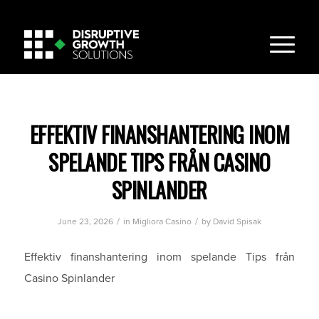
EFFEKTIV FINANSHANTERING INOM
SPELANDE TIPS FRÅN CASINO
SPINLANDER
/
/
June 23, 2026
in
Migliora Casino
by
David Spisak
Effektiv finanshantering inom spelande Tips från
Casino Spinlander