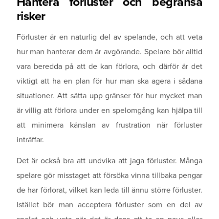
Hantera förluster och begränsa
risker
Förluster är en naturlig del av spelande, och att veta
hur man hanterar dem är avgörande. Spelare bör alltid
vara beredda på att de kan förlora, och därför är det
viktigt att ha en plan för hur man ska agera i sådana
situationer. Att sätta upp gränser för hur mycket man
är villig att förlora under en spelomgång kan hjälpa till
att minimera känslan av frustration när förluster
inträffar.
Det är också bra att undvika att jaga förluster. Många
spelare gör misstaget att försöka vinna tillbaka pengar
de har förlorat, vilket kan leda till ännu större förluster.
Istället bör man acceptera förluster som en del av