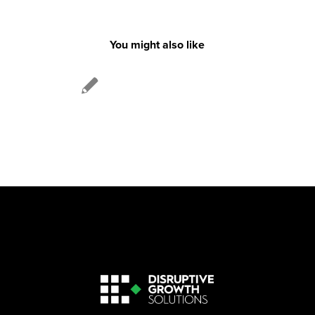
You might also like