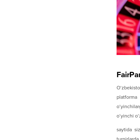
FairPar
O‘zbekisto
platforma 
o‘yinchila
o‘yinchi o
saytida siz
turnirlard