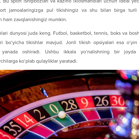
di. Bu sport ishqibozlari va kazino ixlosmandlari uchun ideal yec
ort jamoalaringizga pul tikishingiz va shu bilan birga turli
an ham zavqlanishingiz mumkin.
shlari dunyosi juda keng. Futbol, basketbol, tennis, boks va bos
ari bo‘yicha tikishlar mavjud. Jonli tikish opsiyalari esa o‘yin
i yanada oshiradi. Ushbu ikkala yo‘nalishning bir joyda 
hilarga ko‘plab qulayliklar yaratadi.