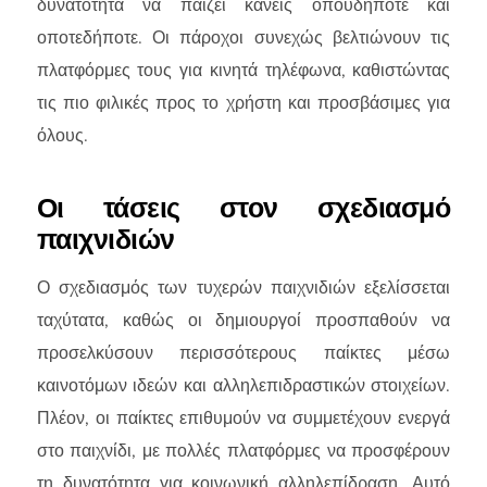
δυνατότητα να παίζει κανείς οπουδήποτε και
οποτεδήποτε. Οι πάροχοι συνεχώς βελτιώνουν τις
πλατφόρμες τους για κινητά τηλέφωνα, καθιστώντας
τις πιο φιλικές προς το χρήστη και προσβάσιμες για
όλους.
Οι τάσεις στον σχεδιασμό
παιχνιδιών
Ο σχεδιασμός των τυχερών παιχνιδιών εξελίσσεται
ταχύτατα, καθώς οι δημιουργοί προσπαθούν να
προσελκύσουν περισσότερους παίκτες μέσω
καινοτόμων ιδεών και αλληλεπιδραστικών στοιχείων.
Πλέον, οι παίκτες επιθυμούν να συμμετέχουν ενεργά
στο παιχνίδι, με πολλές πλατφόρμες να προσφέρουν
τη δυνατότητα για κοινωνική αλληλεπίδραση. Αυτό