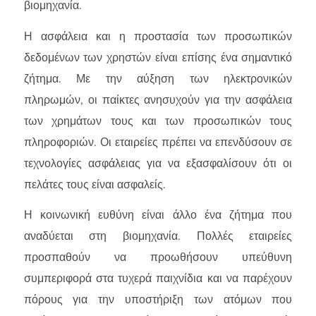
βιομηχανία.
Η ασφάλεια και η προστασία των προσωπικών
δεδομένων των χρηστών είναι επίσης ένα σημαντικό
ζήτημα. Με την αύξηση των ηλεκτρονικών
πληρωμών, οι παίκτες ανησυχούν για την ασφάλεια
των χρημάτων τους και των προσωπικών τους
πληροφοριών. Οι εταιρείες πρέπει να επενδύσουν σε
τεχνολογίες ασφάλειας για να εξασφαλίσουν ότι οι
πελάτες τους είναι ασφαλείς.
Η κοινωνική ευθύνη είναι άλλο ένα ζήτημα που
αναδύεται στη βιομηχανία. Πολλές εταιρείες
προσπαθούν να προωθήσουν υπεύθυνη
συμπεριφορά στα τυχερά παιχνίδια και να παρέχουν
πόρους για την υποστήριξη των ατόμων που