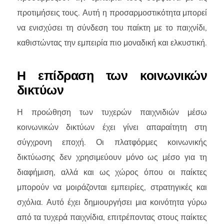
προτιμήσεις τους. Αυτή η προσαρμοστικότητα μπορεί
να ενισχύσει τη σύνδεση του παίκτη με το παιχνίδι,
καθιστώντας την εμπειρία πιο μοναδική και ελκυστική.
Η επίδραση των κοινωνικών
δικτύων
Η προώθηση των τυχερών παιχνιδιών μέσω
κοινωνικών δικτύων έχει γίνει απαραίτητη στη
σύγχρονη εποχή. Οι πλατφόρμες κοινωνικής
δικτύωσης δεν χρησιμεύουν μόνο ως μέσο για τη
διαφήμιση, αλλά και ως χώρος όπου οι παίκτες
μπορούν να μοιράζονται εμπειρίες, στρατηγικές και
σχόλια. Αυτό έχει δημιουργήσει μια κοινότητα γύρω
από τα τυχερά παιχνίδια, επιτρέποντας στους παίκτες