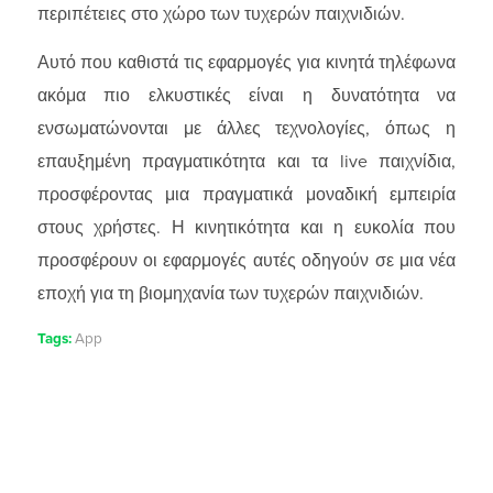
περιπέτειες στο χώρο των τυχερών παιχνιδιών.
Αυτό που καθιστά τις εφαρμογές για κινητά τηλέφωνα
ακόμα πιο ελκυστικές είναι η δυνατότητα να
ενσωματώνονται με άλλες τεχνολογίες, όπως η
επαυξημένη πραγματικότητα και τα live παιχνίδια,
προσφέροντας μια πραγματικά μοναδική εμπειρία
στους χρήστες. Η κινητικότητα και η ευκολία που
προσφέρουν οι εφαρμογές αυτές οδηγούν σε μια νέα
εποχή για τη βιομηχανία των τυχερών παιχνιδιών.
Tags:
App