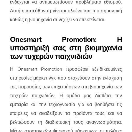
ενδέχεται να αντιμετωπίσουν προβλήματα εθισμού.
Αυτή η κατεύθυνση γίνεται ολοένα και πιο σημαντική
καθώς η βιομηχανία συνεχίζει να επεκτείνεται.
Onesmart Promotion: Η
υποστήριξή σας στη βιομηχανία
των τυχερών παιχνιδιών
Η Onesmart Promotion προσφέρει εξειδικευμένες
υπηρεσίες μάρκετινγκ που στοχεύουν στην ενίσχυση
της παρουσίας των επιχειρήσεων στη βιομηχανία των
τυχερών παιχνιδιών. Η ομάδα μας διαθέτει την
εμπειρία και την τεχνογνωσία για να βοηθήσει τις
εταιρείες να αναδείξουν τα προϊόντα τους και να
βελτιώσουν τη διαδικτυακή τους αναγνωσιμότητα.
Μέσω στρατηγικών ψηφιακού μάρκετινγκ, οι πελάτες