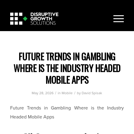
FUTURE TRENDS IN GAMBLING
WHERE IS THE INDUSTRY HEADED
MOBILE APPS
/
/
May 28, 2026
in
Mobile
by
David Spisak
Future Trends in Gambling Where is the Industry
Headed Mobile Apps