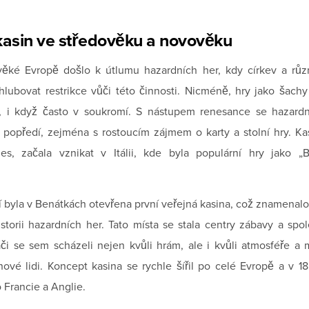
kasin ve středověku a novověku
věké Evropě došlo k útlumu hazardních her, kdy církev a různ
hlubovat restrikce vůči této činnosti. Nicméně, hry jako šachy
ly, i když často v soukromí. S nástupem renesance se hazardn
 popředí, zejména s rostoucím zájmem o karty a stolní hry. Kas
s, začala vznikat v Itálii, kde byla populární hry jako „B
etí byla v Benátkách otevřena první veřejná kasina, což znamena
istorii hazardních her. Tato místa se stala centry zábavy a sp
áči se sem scházeli nejen kvůli hrám, ale i kvůli atmosféře 
ové lidi. Koncept kasina se rychle šířil po celé Evropě a v 18.
do Francie a Anglie.