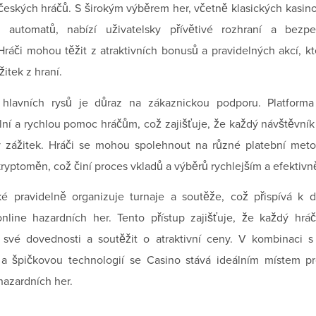
eských hráčů. S širokým výběrem her, včetně klasických kasin
 automatů, nabízí uživatelsky přívětivé rozhraní a bezp
 Hráči mohou těžit z atraktivních bonusů a pravidelných akcí, kt
itek z hraní.
hlavních rysů je důraz na zákaznickou podporu. Platforma
lní a rychlou pomoc hráčům, což zajišťuje, že každý návštěvní
ý zážitek. Hráči se mohou spolehnout na různé platební meto
ryptoměn, což činí proces vkladů a výběrů rychlejším a efektivn
ké pravidelně organizuje turnaje a soutěže, což přispívá k 
online hazardních her. Tento přístup zajišťuje, že každý hrá
 své dovednosti a soutěžit o atraktivní ceny. V kombinaci 
a špičkovou technologií se Casino stává ideálním místem p
hazardních her.