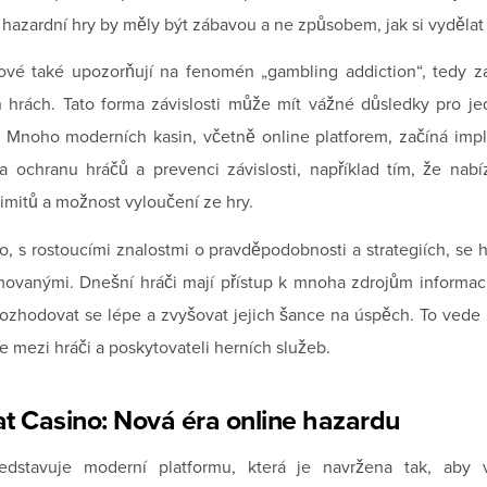
 hazardní hry by měly být zábavou a ne způsobem, jak si vydělat
vé také upozorňují na fenomén „gambling addiction“, tedy zá
 hrách. Tato forma závislosti může mít vážné důsledky pro je
. Mnoho moderních kasin, včetně online platforem, začíná im
a ochranu hráčů a prevenci závislosti, například tím, že nab
limitů a možnost vyloučení ze hry.
, s rostoucími znalostmi o pravděpodobnosti a strategiích, se hr
movanými. Dnešní hráči mají přístup k mnoha zdrojům informací
ozhodovat se lépe a zvyšovat jejich šance na úspěch. To vede
 mezi hráči a poskytovateli herních služeb.
t Casino: Nová éra online hazardu
edstavuje moderní platformu, která je navržena tak, aby 