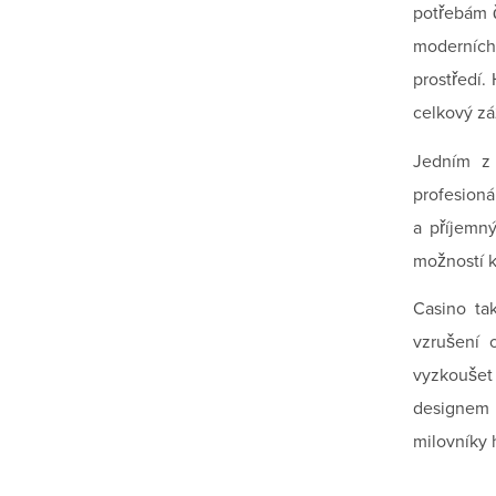
potřebám č
moderních
prostředí.
celkový záž
Jedním z 
profesioná
a příjemn
možností k
Casino ta
vzrušení 
vyzkoušet
designem 
milovníky 