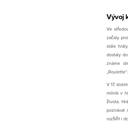
Vývoj 
Ve středo
začaly pro
stále hrá
dostaly do
známe dne
„Roulette“.
V 17. stol
milník v h
života. Hr
poznávat n
rozšířil i 