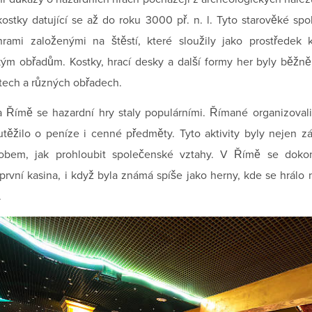
ostky datující se až do roku 3000 př. n. l. Tyto starověké spo
hrami založenými na štěstí, které sloužily jako prostředek 
ým obřadům. Kostky, hrací desky a další formy her byly běžně
tech a různých obřadech.
Římě se hazardní hry staly populárními. Římané organizovali
těžilo o peníze i cenné předměty. Tyto aktivity byly nejen z
obem, jak prohloubit společenské vztahy. V Římě se doko
první kasina, i když byla známá spíše jako herny, kde se hrálo 
.