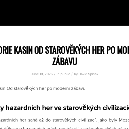
ORIE KASIN OD STAROVĚKÝCH HER PO MO
ZÁBAVU
/
/
June 18, 2026
in
public
by
David Spisak
asin Od starověkých her po moderní zábavu
y hazardních her ve starověkých civilizac
azardních her sahá až do starověkých civilizací, jako byly Me
ní důkazy o hazardních hrách pocházejí z archeologických nález