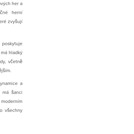
ových her a
ečné herní
eré zvyšují
 poskytuje
k má hladký
dy, včetně
ějším.
dynamice a
č má šanci
s moderním
ro všechny