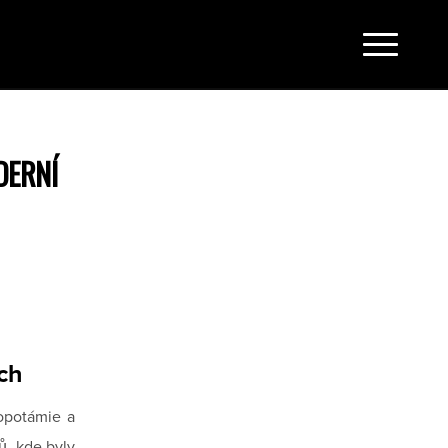
DERNÍ
ích
zopotámie a
ů, kde byly