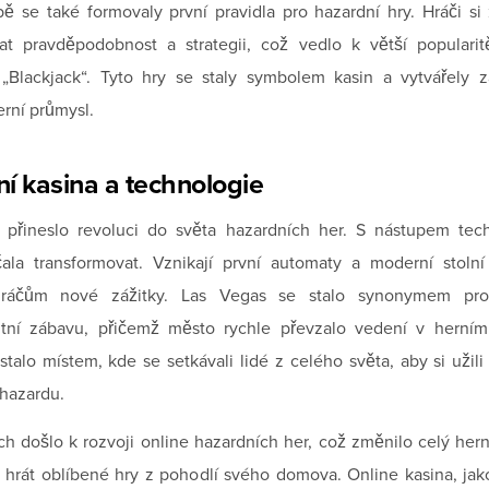
ě se také formovaly první pravidla pro hazardní hry. Hráči si 
t pravděpodobnost a strategii, což vedlo k větší popularit
 „Blackjack“. Tyto hry se staly symbolem kasin a vytvářely z
rní průmysl.
í kasina a technologie
í přineslo revoluci do světa hazardních her. S nástupem tec
ala transformovat. Vznikají první automaty a moderní stolní
 hráčům nové zážitky. Las Vegas se stalo synonymem pro
ntní zábavu, přičemž město rychle převzalo vedení v herním
stalo místem, kde se setkávali lidé z celého světa, aby si užili
hazardu.
ch došlo k rozvoji online hazardních her, což změnilo celý herní
 hrát oblíbené hry z pohodlí svého domova. Online kasina, jak