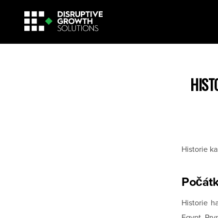
HIST
Historie k
Počátk
Historie h
Egypt. Prv