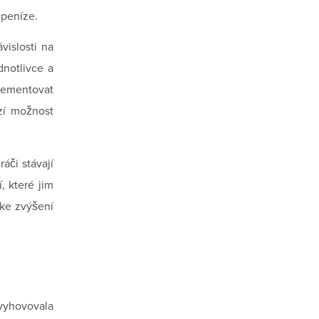
 peníze.
vislosti na
dnotlivce a
plementovat
ízí možnost
áči stávají
, které jim
 ke zvýšení
vyhovovala