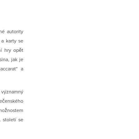
é autority
 a karty se
í hry opět
ina, jak je
accarat“ a
lo významný
olečenského
a možnostem
 století se