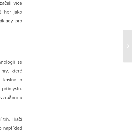
začali více
ě her jako
áklady pro
Un
ov
hnologií se
 hry, které
 kasina a
 průmyslu.
 vzrušení a
 trh. Hráči
o například