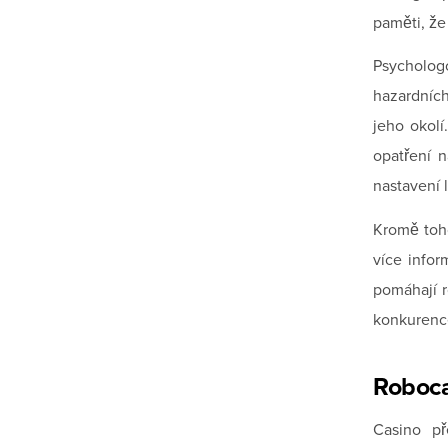
paměti, že
Psychologo
hazardních
jeho okolí
opatření n
nastavení 
Kromě toho
více infor
pomáhají r
konkurence
Roboca
Casino př