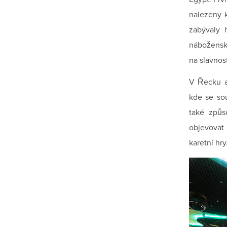
nalezeny k
zabývaly 
nábožensk
na slavnos
V Řecku a 
kde se sou
také způs
objevovat 
karetní hry