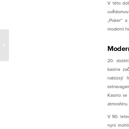
V této dob
uvědomova
„Poker“ a
moderní he
Pin Up casino: métodos de pago
Modern
seguros y rápidos para tus retiros
20. stolet
kasina zač
nabízejí
extravaga
Kasino se 
atmosféru 
V 90. lete
nyní mohli