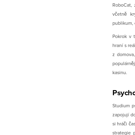
RoboCat, 
včetně kr
publikum, 
Pokrok v t
hraní s re
z domova, 
populárněj
kasinu.
Psycho
Studium ps
zapojují d
si hráči ča
strategie 