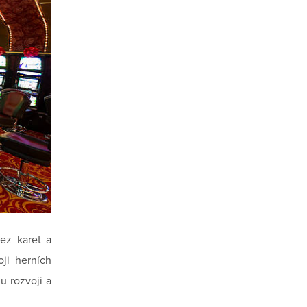
lez karet a
ji herních
u rozvoji a