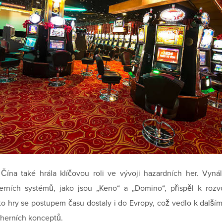
Čína také hrála klíčovou roli ve vývoji hazardních her. Vyná
erních systémů, jako jsou „Keno“ a „Domino“, přispěl k rozvo
yto hry se postupem času dostaly i do Evropy, což vedlo k dalším
 herních konceptů.