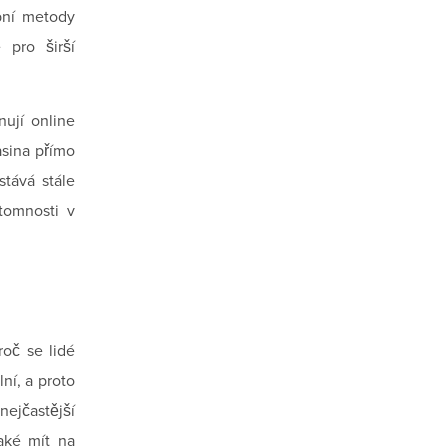
bní metody
 pro širší
nují online
asina přímo
stává stále
ítomnosti v
roč se lidé
ní, a proto
 nejčastější
také mít na