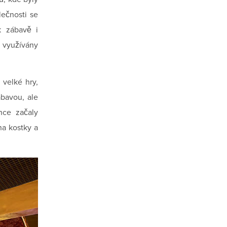
lečnosti se
k zábavě i
 využívány
 velké hry,
ábavou, ale
nce začaly
na kostky a