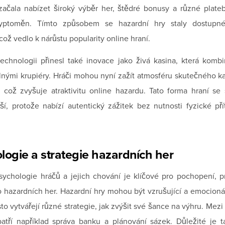
začala nabízet široký výběr her, štědré bonusy a různé plate
yptoměn. Tímto způsobem se hazardní hry staly dostupné
což vedlo k nárůstu popularity online hraní.
echnologii přinesl také inovace jako živá kasina, která kombi
álnými krupiéry. Hráči mohou nyní zažít atmosféru skutečného k
což zvyšuje atraktivitu online hazardu. Tato forma hraní se 
ší, protože nabízí autentický zážitek bez nutnosti fyzické př
logie a strategie hazardních her
ychologie hráčů a jejich chování je klíčové pro pochopení, p
o hazardních her. Hazardní hry mohou být vzrušující a emocionál
sto vytvářejí různé strategie, jak zvýšit své šance na výhru. Mezi
patří například správa banku a plánování sázek. Důležité je 