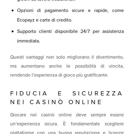
Opzioni di pagamento sicure e rapide, come
Ecopayz e carte di credito.
Supporto clienti disponibile 24/7 per assistenza
immediata.
Questi vantaggi non solo migliorano il divertimento,
ma aumentano anche le possibilità di vincita,
rendendo l’esperienza di gioco più gratificante.
FIDUCIA E SICUREZZA
NEI CASINÒ ONLINE
Giocare nei casinò online deve sempre essere
un’esperienza sicura. È fondamentale scegliere
piattaforme con una buona reputazione e licenze