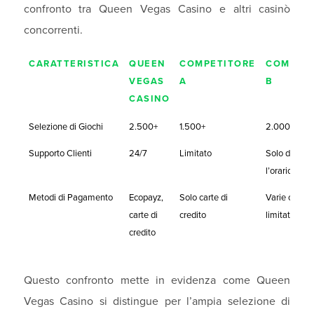
confronto tra Queen Vegas Casino e altri casinò
concorrenti.
CARATTERISTICA
QUEEN
COMPETITORE
COMPET
VEGAS
A
B
CASINO
Selezione di Giochi
2.500+
1.500+
2.000+
Supporto Clienti
24/7
Limitato
Solo durant
l’orario di uff
Metodi di Pagamento
Ecopayz,
Solo carte di
Varie opzion
carte di
credito
limitate
credito
Questo confronto mette in evidenza come Queen
Vegas Casino si distingue per l’ampia selezione di