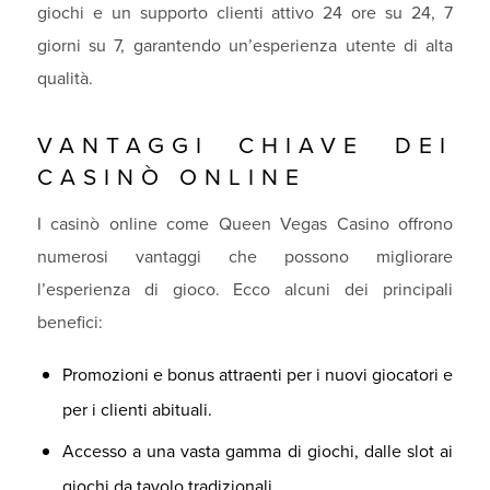
giochi e un supporto clienti attivo 24 ore su 24, 7
giorni su 7, garantendo un’esperienza utente di alta
qualità.
VANTAGGI CHIAVE DEI
CASINÒ ONLINE
I casinò online come Queen Vegas Casino offrono
numerosi vantaggi che possono migliorare
l’esperienza di gioco. Ecco alcuni dei principali
benefici:
Promozioni e bonus attraenti per i nuovi giocatori e
per i clienti abituali.
Accesso a una vasta gamma di giochi, dalle slot ai
giochi da tavolo tradizionali.