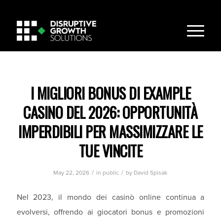
I MIGLIORI BONUS DI EXAMPLE
CASINO DEL 2026: OPPORTUNITÀ
IMPERDIBILI PER MASSIMIZZARE LE
TUE VINCITE
/
/
May 22, 2026
in
public
by
David Spisak
Nel 2023, il mondo dei casinò online continua a
evolversi, offrendo ai giocatori bonus e promozioni