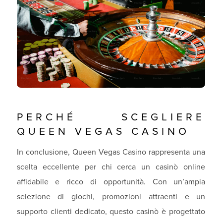
PERCHÉ SCEGLIERE
QUEEN VEGAS CASINO
In conclusione, Queen Vegas Casino rappresenta una
scelta eccellente per chi cerca un casinò online
affidabile e ricco di opportunità. Con un’ampia
selezione di giochi, promozioni attraenti e un
supporto clienti dedicato, questo casinò è progettato