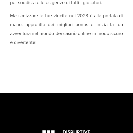
per soddisfare le esigenze di tutti i giocatori.
Massimizzare le tue vincite nel 2023 è alla portata di
mano: approfitta dei migliori bonus e inizia la tua
avventura nel mondo dei casinò online in modo sicuro
e divertente!