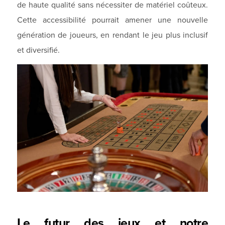
de haute qualité sans nécessiter de matériel coûteux.
Cette accessibilité pourrait amener une nouvelle
génération de joueurs, en rendant le jeu plus inclusif
et diversifié.
Le futur des jeux et notre