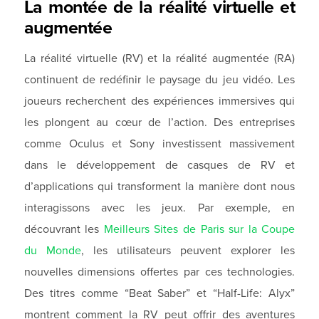
La montée de la réalité virtuelle et
augmentée
La réalité virtuelle (RV) et la réalité augmentée (RA)
continuent de redéfinir le paysage du jeu vidéo. Les
joueurs recherchent des expériences immersives qui
les plongent au cœur de l’action. Des entreprises
comme Oculus et Sony investissent massivement
dans le développement de casques de RV et
d’applications qui transforment la manière dont nous
interagissons avec les jeux. Par exemple, en
découvrant les
Meilleurs Sites de Paris sur la Coupe
du Monde
, les utilisateurs peuvent explorer les
nouvelles dimensions offertes par ces technologies.
Des titres comme “Beat Saber” et “Half-Life: Alyx”
montrent comment la RV peut offrir des aventures