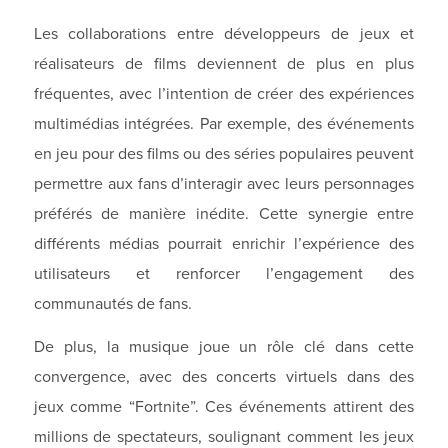
Les collaborations entre développeurs de jeux et
réalisateurs de films deviennent de plus en plus
fréquentes, avec l’intention de créer des expériences
multimédias intégrées. Par exemple, des événements
en jeu pour des films ou des séries populaires peuvent
permettre aux fans d’interagir avec leurs personnages
préférés de manière inédite. Cette synergie entre
différents médias pourrait enrichir l’expérience des
utilisateurs et renforcer l’engagement des
communautés de fans.
De plus, la musique joue un rôle clé dans cette
convergence, avec des concerts virtuels dans des
jeux comme “Fortnite”. Ces événements attirent des
millions de spectateurs, soulignant comment les jeux