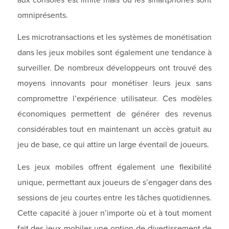
omniprésents.
Les microtransactions et les systèmes de monétisation
dans les jeux mobiles sont également une tendance à
surveiller. De nombreux développeurs ont trouvé des
moyens innovants pour monétiser leurs jeux sans
compromettre l’expérience utilisateur. Ces modèles
économiques permettent de générer des revenus
considérables tout en maintenant un accès gratuit au
jeu de base, ce qui attire un large éventail de joueurs.
Les jeux mobiles offrent également une flexibilité
unique, permettant aux joueurs de s’engager dans des
sessions de jeu courtes entre les tâches quotidiennes.
Cette capacité à jouer n’importe où et à tout moment
fait des jeux mobiles une option de divertissement de