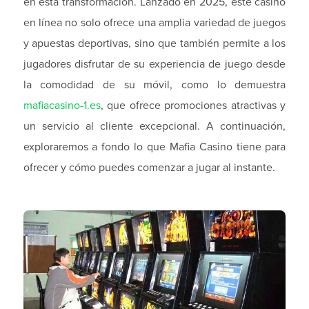
en esta transformación. Lanzado en 2025, este casino
en línea no solo ofrece una amplia variedad de juegos
y apuestas deportivas, sino que también permite a los
jugadores disfrutar de su experiencia de juego desde
la comodidad de su móvil, como lo demuestra
mafiacasino-1.es
, que ofrece promociones atractivas y
un servicio al cliente excepcional. A continuación,
exploraremos a fondo lo que Mafia Casino tiene para
ofrecer y cómo puedes comenzar a jugar al instante.