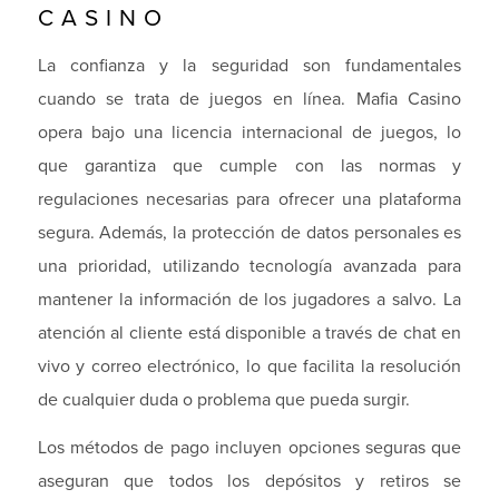
CASINO
La confianza y la seguridad son fundamentales
cuando se trata de juegos en línea. Mafia Casino
opera bajo una licencia internacional de juegos, lo
que garantiza que cumple con las normas y
regulaciones necesarias para ofrecer una plataforma
segura. Además, la protección de datos personales es
una prioridad, utilizando tecnología avanzada para
mantener la información de los jugadores a salvo. La
atención al cliente está disponible a través de chat en
vivo y correo electrónico, lo que facilita la resolución
de cualquier duda o problema que pueda surgir.
Los métodos de pago incluyen opciones seguras que
aseguran que todos los depósitos y retiros se