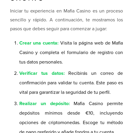
Iniciar tu experiencia en Mafia Casino es un proceso
sencillo y rápido. A continuación, te mostramos los
pasos que debes seguir para comenzar a jugar:
Crear una cuenta:
Visita la página web de Mafia
Casino y completa el formulario de registro con
tus datos personales.
Verificar tus datos:
Recibirás un correo de
confirmación para validar tu cuenta. Este paso es
vital para garantizar la seguridad de tu perfil.
Realizar un depósito:
Mafia Casino permite
depósitos mínimos desde €10, incluyendo
opciones de criptomonedas. Escoge tu método
de pago preferido y añade fondos a tu cuenta.