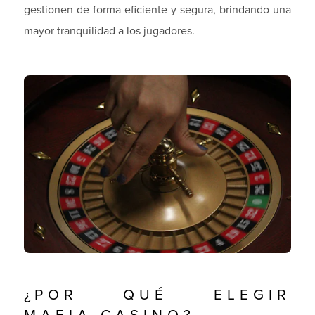
gestionen de forma eficiente y segura, brindando una
mayor tranquilidad a los jugadores.
¿POR QUÉ ELEGIR
MAFIA CASINO?