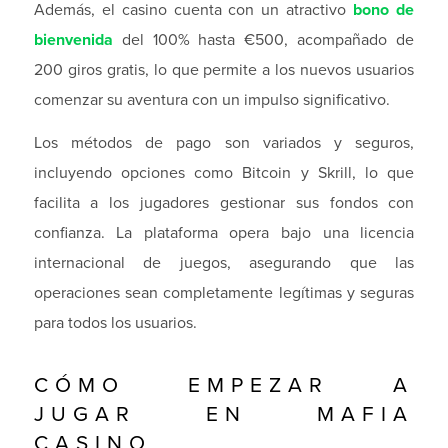
Además, el casino cuenta con un atractivo
bono de
bienvenida
del 100% hasta €500, acompañado de
200 giros gratis, lo que permite a los nuevos usuarios
comenzar su aventura con un impulso significativo.
Los métodos de pago son variados y seguros,
incluyendo opciones como Bitcoin y Skrill, lo que
facilita a los jugadores gestionar sus fondos con
confianza. La plataforma opera bajo una licencia
internacional de juegos, asegurando que las
operaciones sean completamente legítimas y seguras
para todos los usuarios.
CÓMO EMPEZAR A
JUGAR EN MAFIA
CASINO