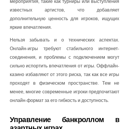
мероприятия, такие как турниры или выступления
известных артистов, что добавляет
дополнительную ценность для игроков, ищущих
яркие впечатления.
Нельзя забывать и о технических аспектах.
Онлайн-игры требуют стабильного интернет-
соединения, и проблемы с подключением могут
сильно испортить впечатления от игры. Оффлайн-
казино избавляют от этого риска, так как все игры
проходят в физическом пространстве. Тем не
менее, многие современные игроки предпочитают
онлайн-формат за его гибкость и доступность.
Управление банкроллом в
азартных играх