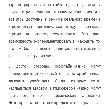
зарегистрироваться на сайте, сделать депозит и
начать игру за считанные минуты. Учитывая, что
все игры доступны в режиме реального времени,
игроки могут переключаться между различными
играми по своему усмотрению. Это дает
возможность экспериментировать и находить то,
что им больше всего нравится, без каких-либо
физических ограничений.
С другой стороны, оффлайн-казино могут
предоставить уникальный опыт, который нельзя
заменить удобством. Люди, которые хотят
насладиться азартом и атмосферой казино, могут
найти его только в физическом заведении.
Некоторые казино также предлагают специальные