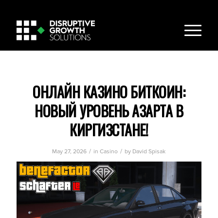
ОНЛАЙН КАЗИНО БИТКОИН:
НОВЫЙ УРОВЕНЬ АЗАРТА В
КИРГИЗСТАНЕ!
/
/
May 27, 2026
in
Casino
by
David Spisak