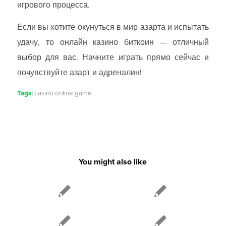
игрового процесса.
Если вы хотите окунуться в мир азарта и испытать
удачу, то онлайн казино биткоин — отличный
выбор для вас. Начните играть прямо сейчас и
почувствуйте азарт и адреналин!
Tags:
casino online game
You might also like