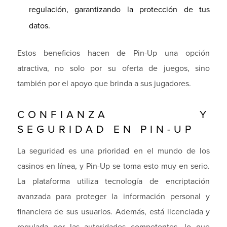
regulación, garantizando la protección de tus
datos.
Estos beneficios hacen de Pin-Up una opción
atractiva, no solo por su oferta de juegos, sino
también por el apoyo que brinda a sus jugadores.
CONFIANZA Y
SEGURIDAD EN PIN-UP
La seguridad es una prioridad en el mundo de los
casinos en línea, y Pin-Up se toma esto muy en serio.
La plataforma utiliza tecnología de encriptación
avanzada para proteger la información personal y
financiera de sus usuarios. Además, está licenciada y
regulada por las autoridades competentes, lo que