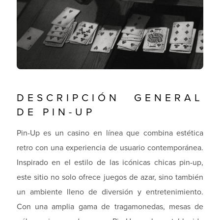
DESCRIPCIÓN GENERAL
DE PIN-UP
Pin-Up es un casino en línea que combina estética
retro con una experiencia de usuario contemporánea.
Inspirado en el estilo de las icónicas chicas pin-up,
este sitio no solo ofrece juegos de azar, sino también
un ambiente lleno de diversión y entretenimiento.
Con una amplia gama de tragamonedas, mesas de