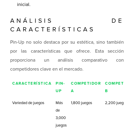
inicial.
ANÁLISIS DE
CARACTERÍSTICAS
Pin-Up no solo destaca por su estética, sino también
por las características que ofrece. Esta sección
proporciona un análisis comparativo con
competidores clave en el mercado.
CARACTERÍSTICA
PIN-
COMPETIDOR
COMPETIDO
UP
A
B
Variedad de juegos
Más
1,800 juegos
2,200 juegos
de
3,000
juegos