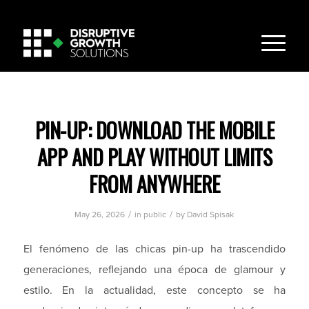
PIN-UP: DOWNLOAD THE MOBILE
APP AND PLAY WITHOUT LIMITS
FROM ANYWHERE
/
/
May 26, 2026
in
public
by
David Spisak
El fenómeno de las chicas pin-up ha trascendido
generaciones, reflejando una época de glamour y
estilo. En la actualidad, este concepto se ha