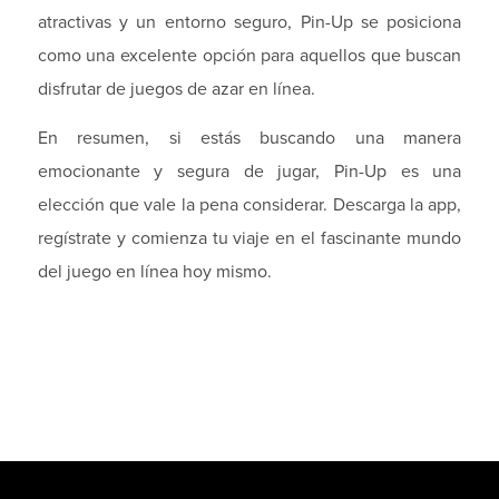
atractivas y un entorno seguro, Pin-Up se posiciona
como una excelente opción para aquellos que buscan
disfrutar de juegos de azar en línea.
En resumen, si estás buscando una manera
emocionante y segura de jugar, Pin-Up es una
elección que vale la pena considerar. Descarga la app,
regístrate y comienza tu viaje en el fascinante mundo
del juego en línea hoy mismo.