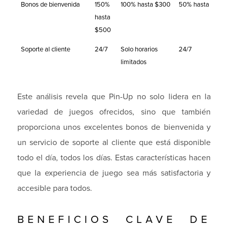
Bonos de bienvenida
150%
100% hasta $300
50% hasta $200
hasta
$500
Soporte al cliente
24/7
Solo horarios
24/7
limitados
Este análisis revela que Pin-Up no solo lidera en la
variedad de juegos ofrecidos, sino que también
proporciona unos excelentes bonos de bienvenida y
un servicio de soporte al cliente que está disponible
todo el día, todos los días. Estas características hacen
que la experiencia de juego sea más satisfactoria y
accesible para todos.
BENEFICIOS CLAVE DE