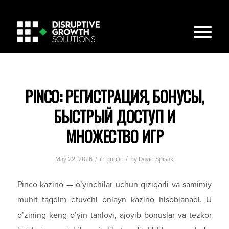
PINCO: РЕГИСТРАЦИЯ, БОНУСЫ,
БЫСТРЫЙ ДОСТУП И
МНОЖЕСТВО ИГР
/
/
May 22, 2026
in
public
by
David Spisak
Pinco kazino — o’yinchilar uchun qiziqarli va samimiy
muhit taqdim etuvchi onlayn kazino hisoblanadi. U
o’zining keng o’yin tanlovi, ajoyib bonuslar va tezkor