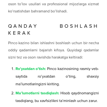
oson to’lov usullari va professional mijozlarga xizmat
ko’rsatishdan bahramand bo’lishadi.
QANDAY BOSHLASH
KERAK
Pinco kazino bilan ishlashni boshlash uchun bir necha
oddiy qadamlarni bajarish kifoya. Quyidagi qadamlar
sizni tez va oson ravishda harakatga keltiradi:
Ro’yxatdan o’tish:
Pinco kazinosining rasmiy veb-
saytida ro’yxatdan o’ting, shaxsiy
ma’lumotlaringizni kiriting.
Ma’lumotlarni tasdiqlash:
Hisob qaydnomangizni
tasdiqlang, bu xavfsizlikni ta’minlash uchun zarur.