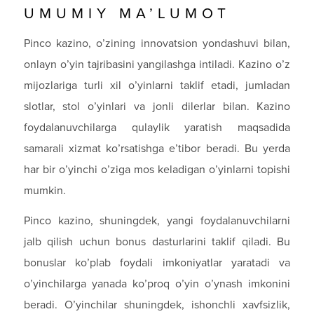
UMUMIY MA’LUMOT
Pinco kazino, o’zining innovatsion yondashuvi bilan,
onlayn o’yin tajribasini yangilashga intiladi. Kazino o’z
mijozlariga turli xil o’yinlarni taklif etadi, jumladan
slotlar, stol o’yinlari va jonli dilerlar bilan. Kazino
foydalanuvchilarga qulaylik yaratish maqsadida
samarali xizmat ko’rsatishga e’tibor beradi. Bu yerda
har bir o’yinchi o’ziga mos keladigan o’yinlarni topishi
mumkin.
Pinco kazino, shuningdek, yangi foydalanuvchilarni
jalb qilish uchun bonus dasturlarini taklif qiladi. Bu
bonuslar ko’plab foydali imkoniyatlar yaratadi va
o’yinchilarga yanada ko’proq o’yin o’ynash imkonini
beradi. O’yinchilar shuningdek, ishonchli xavfsizlik,