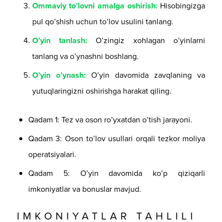
Ommaviy to’lovni amalga oshirish:
Hisobingizga
pul qo’shish uchun to’lov usulini tanlang.
O’yin tanlash:
O’zingiz xohlagan o’yinlarni
tanlang va o’ynashni boshlang.
O’yin o’ynash:
O’yin davomida zavqlaning va
yutuqlaringizni oshirishga harakat qiling.
Qadam 1: Tez va oson ro’yxatdan o’tish jarayoni.
Qadam 3: Oson to’lov usullari orqali tezkor moliya
operatsiyalari.
Qadam 5: O’yin davomida ko’p qiziqarli
imkoniyatlar va bonuslar mavjud.
IMKONIYATLAR TAHLILI