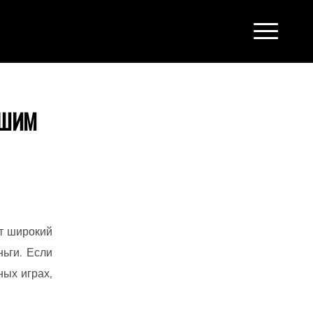
ЬШИМ
ет широкий
ньги. Если
ных играх,