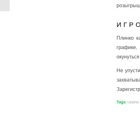
розыгрыш
ИГР
Плинко к
графике,
окунуться
Не упуст
захваты
Зарегистр
Tags:
casino