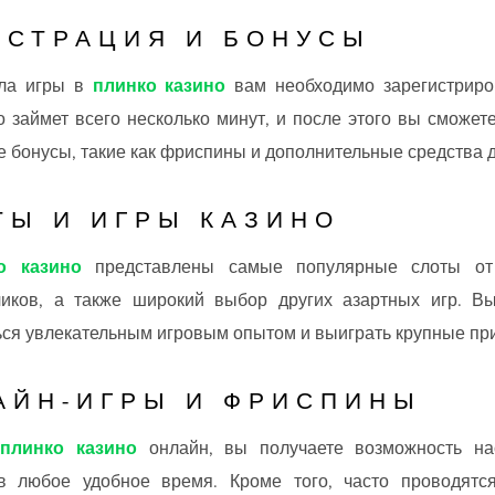
ИСТРАЦИЯ И БОНУСЫ
ла игры в
плинко казино
вам необходимо зарегистриро
о займет всего несколько минут, и после этого вы сможет
 бонусы, такие как фриспины и дополнительные средства д
ТЫ И ИГРЫ КАЗИНО
о казино
представлены самые популярные слоты от
чиков, а также широкий выбор других азартных игр. В
ся увлекательным игровым опытом и выиграть крупные пр
АЙН-ИГРЫ И ФРИСПИНЫ
в
плинко казино
онлайн, вы получаете возможность на
в любое удобное время. Кроме того, часто проводятс