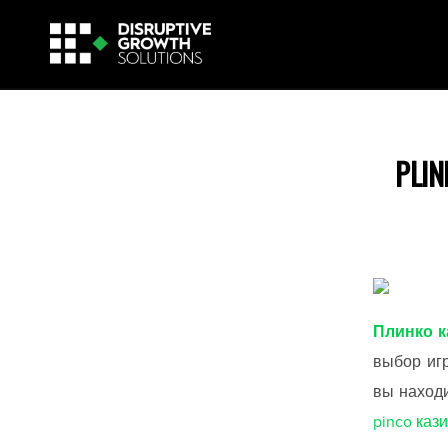
PLI
Плинко к
выбор игр
вы находи
pinco каз