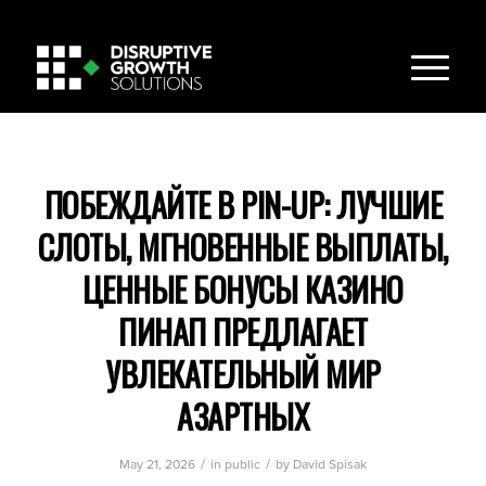
ПОБЕЖДАЙТЕ В PIN-UP: ЛУЧШИЕ
СЛОТЫ, МГНОВЕННЫЕ ВЫПЛАТЫ,
ЦЕННЫЕ БОНУСЫ КАЗИНО
ПИНАП ПРЕДЛАГАЕТ
УВЛЕКАТЕЛЬНЫЙ МИР
АЗАРТНЫХ
/
/
May 21, 2026
in
public
by
David Spisak