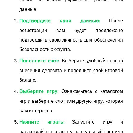
данные.
Подтвердите свои данные:
После
регистрации вам будет предложено
подтвердить свою личность для обеспечения
безопасности аккаунта.
Пополните счет:
Выберите удобный способ
внесения депозита и пополните свой игровой
баланс.
Выберите игру:
Ознакомьтесь с каталогом
игр и выберите слот или другую игру, которая
вам интересна.
Начните играть:
Запустите игру и
наслаждайтесь азартом на реальный счет или