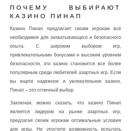
ПОЧЕМУ ВЫБИРАЮТ
КАЗИНО ПИНАП
Казино Пинап предлагает своим игрокам всё
необходимое для захватывающего и безопасного
опыта. С широким выбором игр,
привлекательными бонусами и высоким уровнем
безопасности, это казино становится все более
популярным среди любителей азартных игр. Если
вы ищете надежное и увлекательное казино,
Пинап – это отличный выбор.
Заключая, можно сказать, что казино Пинап
является лидером на рынке азартных игр,
предлагая своим игрокам оптимальные условия
для игры. Не упустите возможность испытать