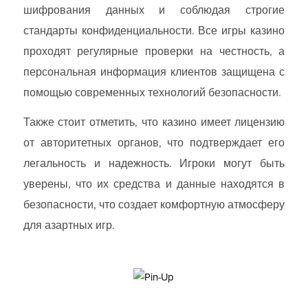
шифрования данных и соблюдая строгие
стандарты конфиденциальности. Все игры казино
проходят регулярные проверки на честность, а
персональная информация клиентов защищена с
помощью современных технологий безопасности.
Также стоит отметить, что казино имеет лицензию
от авторитетных органов, что подтверждает его
легальность и надежность. Игроки могут быть
уверены, что их средства и данные находятся в
безопасности, что создает комфортную атмосферу
для азартных игр.