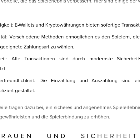
 Vorteile, die das Spielerlebnis verbessern. Hier sind einige der 
igkeit: E-Wallets und Kryptowährungen bieten sofortige Transak
lität: Verschiedene Methoden ermöglichen es den Spielern, die
 geeignete Zahlungsart zu wählen.
heit: Alle Transaktionen sind durch modernste Sicherheits
zt.
erfreundlichkeit: Die Einzahlung und Auszahlung sind e
iziert gestaltet.
eile tragen dazu bei, ein sicheres und angenehmes Spielerlebnis
gewährleisten und die Spielerbindung zu erhöhen.
TRAUEN UND SICHERHEI