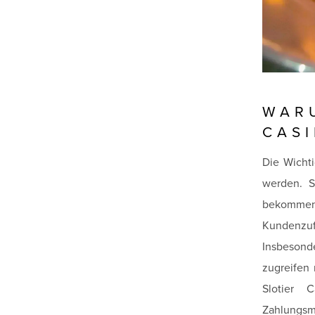
WAR
CASI
Die Wichti
werden. S
bekommen.
Kundenzu
Insbesond
zugreifen 
Slotier 
Zahlungsm