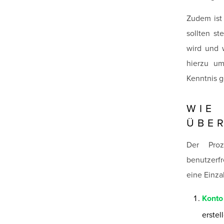
Zudem ist
sollten st
wird und 
hierzu um
Kenntnis g
WIE
ÜBE
Der Proz
benutzerfr
eine Einz
Konto
erstel