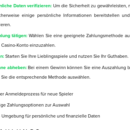
liche Daten verifizieren:
Um die Sicherheit zu gewährleisten,
cherweise einige persönliche Informationen bereitstellen und
zieren.
lung tätigen:
Wählen Sie eine geeignete Zahlungsmethode au
r Casino-Konto einzuzahlen.
n:
Starten Sie Ihre Lieblingsspiele und nutzen Sie Ihr Guthaben.
ne abheben:
Bei einem Gewinn können Sie eine Auszahlung b
 Sie die entsprechende Methode auswählen.
er Anmeldeprozess für neue Spieler
tige Zahlungsoptionen zur Auswahl
 Umgebung für persönliche und finanzielle Daten