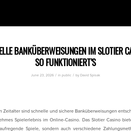
LLE BANKÜBERWEISUNGEN IM SLOTIER C
SO FUNKTIONIERT’S
/
/
June 23, 2026
in
public
by
David Spisak
en Zeitalter sind schnelle und sichere Banküberweisungen entsc
hmes Spielerlebnis im Online-Casino. Das Slotier Casino biet
 aufregende Spiele, sondern auch verschiedene Zahlungsmet