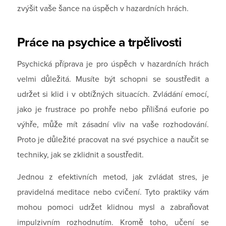
zvýšit vaše šance na úspěch v hazardních hrách.
Práce na psychice a trpělivosti
Psychická příprava je pro úspěch v hazardních hrách
velmi důležitá. Musíte být schopni se soustředit a
udržet si klid i v obtížných situacích. Zvládání emocí,
jako je frustrace po prohře nebo přílišná euforie po
výhře, může mít zásadní vliv na vaše rozhodování.
Proto je důležité pracovat na své psychice a naučit se
techniky, jak se zklidnit a soustředit.
Jednou z efektivních metod, jak zvládat stres, je
pravidelná meditace nebo cvičení. Tyto praktiky vám
mohou pomoci udržet klidnou mysl a zabraňovat
impulzivním rozhodnutím. Kromě toho, učení se