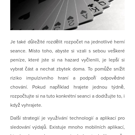
Je také důležité rozdělit rozpočet na jednotlivé herní
seance. Místo toho, abyste si vzali s sebou veškeré
peníze, které jste si na hazard vyčlenili, je lepší si
vybrat část a nechat zbytek doma. To pomůže snížit
riziko impulzivního hraní a podpoří odpovědné
chování. Pokud například hrajete jednou týdně,
rozpočtujte si na tuto konkrétní seanci a dodržujte to, i
když vyhrajete.
Další strategií je využívání technologií a aplikací pro
sledování výdajů. Existuje mnoho mobilních aplikací,