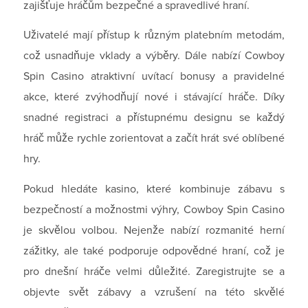
zajišťuje hráčům bezpečné a spravedlivé hraní.
Uživatelé mají přístup k různým platebním metodám,
což usnadňuje vklady a výběry. Dále nabízí Cowboy
Spin Casino atraktivní uvítací bonusy a pravidelné
akce, které zvýhodňují nové i stávající hráče. Díky
snadné registraci a přístupnému designu se každý
hráč může rychle zorientovat a začít hrát své oblíbené
hry.
Pokud hledáte kasino, které kombinuje zábavu s
bezpečností a možnostmi výhry, Cowboy Spin Casino
je skvělou volbou. Nejenže nabízí rozmanité herní
zážitky, ale také podporuje odpovědné hraní, což je
pro dnešní hráče velmi důležité. Zaregistrujte se a
objevte svět zábavy a vzrušení na této skvělé