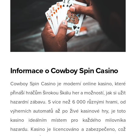
Informace o Cowboy Spin Casino
Cowboy Spin Casino je moderní online kasino, které
přináší hráčům širokou škálu her a možností, jak si užít
hazardní zábavu. S více než 6 000 různými hrami, od
výherních automatů až po živé kasinové hry, je toto
kasino ideálním místem pro každého milovníka
hazardu. Kasino je licencováno a zabezpečeno, což