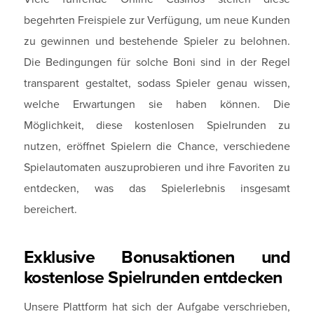
begehrten Freispiele zur Verfügung, um neue Kunden
zu gewinnen und bestehende Spieler zu belohnen.
Die Bedingungen für solche Boni sind in der Regel
transparent gestaltet, sodass Spieler genau wissen,
welche Erwartungen sie haben können. Die
Möglichkeit, diese kostenlosen Spielrunden zu
nutzen, eröffnet Spielern die Chance, verschiedene
Spielautomaten auszuprobieren und ihre Favoriten zu
entdecken, was das Spielerlebnis insgesamt
bereichert.
Exklusive Bonusaktionen und
kostenlose Spielrunden entdecken
Unsere Plattform hat sich der Aufgabe verschrieben,