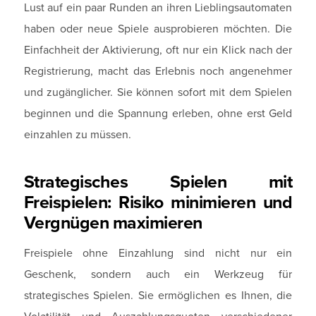
Lust auf ein paar Runden an ihren Lieblingsautomaten
haben oder neue Spiele ausprobieren möchten. Die
Einfachheit der Aktivierung, oft nur ein Klick nach der
Registrierung, macht das Erlebnis noch angenehmer
und zugänglicher. Sie können sofort mit dem Spielen
beginnen und die Spannung erleben, ohne erst Geld
einzahlen zu müssen.
Strategisches Spielen mit
Freispielen: Risiko minimieren und
Vergnügen maximieren
Freispiele ohne Einzahlung sind nicht nur ein
Geschenk, sondern auch ein Werkzeug für
strategisches Spielen. Sie ermöglichen es Ihnen, die