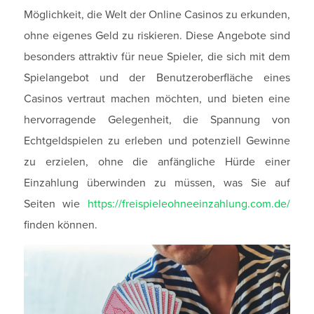
Möglichkeit, die Welt der Online Casinos zu erkunden,
ohne eigenes Geld zu riskieren. Diese Angebote sind
besonders attraktiv für neue Spieler, die sich mit dem
Spielangebot und der Benutzeroberfläche eines
Casinos vertraut machen möchten, und bieten eine
hervorragende Gelegenheit, die Spannung von
Echtgeldspielen zu erleben und potenziell Gewinne
zu erzielen, ohne die anfängliche Hürde einer
Einzahlung überwinden zu müssen, was Sie auf
Seiten wie
https://freispieleohneeinzahlung.com.de/
finden können.