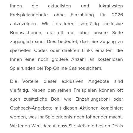
Ihnen die aktuellsten und lukrativsten
Freispielangebote ohne Einzahlung für 2026
aufzuzeigen. Wir kuratieren sorgfältig exklusive
Bonusaktionen, die oft nur über unsere Seite
zugänglich sind. Dies bedeutet, dass Sie Zugang zu
speziellen Codes oder direkten Links erhalten, die
Ihnen eine noch größere Anzahl an kostenlosen
Spielrunden bei Top-Online-Casinos sichern.
Die Vorteile dieser exklusiven Angebote sind
vielfältig. Neben den reinen Freispielen können oft
auch zusätzliche Boni wie Einzahlungsboni oder
Cashback-Angebote mit diesen Aktionen kombiniert
werden, was Ihr Spielerlebnis noch lohnender macht.
Wir legen Wert darauf, dass Sie stets die besten Deals