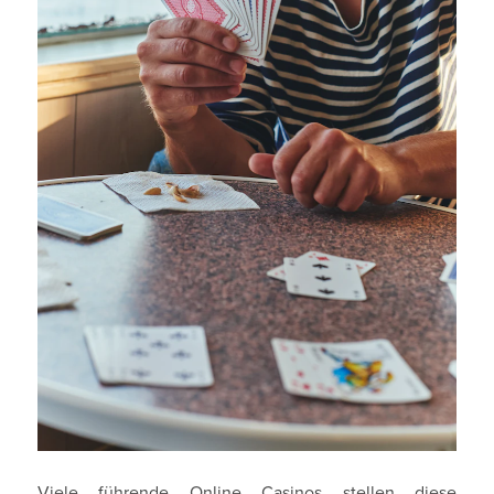
Viele führende Online Casinos stellen diese