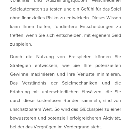
Volatilität und Auszahlungsquoten verschiedener
Spielautomaten zu testen und ein Gefühl für das Spiel
ohne finanzielles Risiko zu entwickeln. Dieses Wissen
kann Ihnen helfen, fundiertere Entscheidungen zu
treffen, wenn Sie sich entscheiden, mit eigenem Geld
zu spielen.
Durch die Nutzung von Freispielen können Sie
Strategien entwickeln, wie Sie Ihre potenziellen
Gewinne maximieren und Ihre Verluste minimieren.
Das Verständnis der Spielmechaniken und die
Erfahrung mit unterschiedlichen Einsätzen, die Sie
durch diese kostenlosen Runden sammeln, sind von
unschätzbarem Wert. So wird das Glücksspiel zu einer
bewussteren und potenziell erfolgreicheren Aktivität,
bei der das Vergnügen im Vordergrund steht.