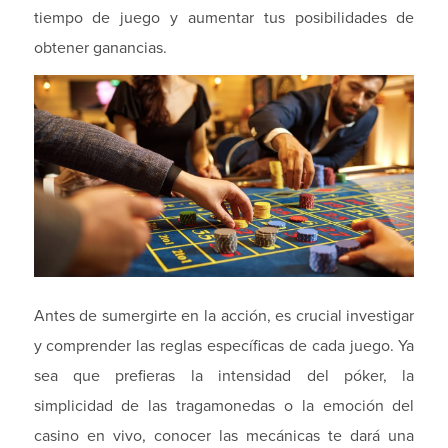
tiempo de juego y aumentar tus posibilidades de
obtener ganancias.
Antes de sumergirte en la acción, es crucial investigar
y comprender las reglas específicas de cada juego. Ya
sea que prefieras la intensidad del póker, la
simplicidad de las tragamonedas o la emoción del
casino en vivo, conocer las mecánicas te dará una