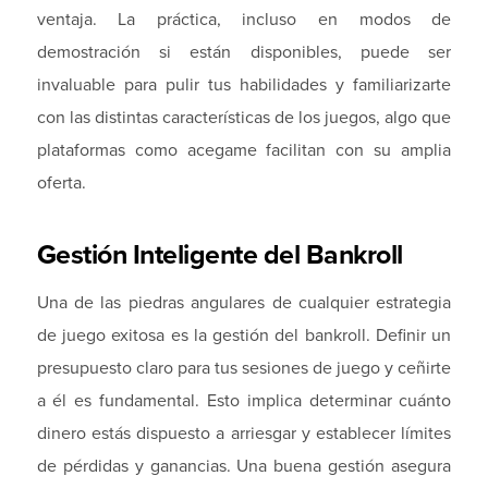
ventaja. La práctica, incluso en modos de
demostración si están disponibles, puede ser
invaluable para pulir tus habilidades y familiarizarte
con las distintas características de los juegos, algo que
plataformas como acegame facilitan con su amplia
oferta.
Gestión Inteligente del Bankroll
Una de las piedras angulares de cualquier estrategia
de juego exitosa es la gestión del bankroll. Definir un
presupuesto claro para tus sesiones de juego y ceñirte
a él es fundamental. Esto implica determinar cuánto
dinero estás dispuesto a arriesgar y establecer límites
de pérdidas y ganancias. Una buena gestión asegura