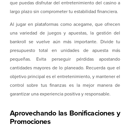
que puedas disfrutar del entretenimiento del casino a
largo plazo sin comprometer tu estabilidad financiera.
Al jugar en plataformas como acegame, que ofrecen
una variedad de juegos y apuestas, la gestión del
bankroll se vuelve aún más importante. Divide tu
presupuesto total en unidades de apuesta más
pequeñas. Evita perseguir pérdidas apostando
cantidades mayores de lo planeado. Recuerda que el
objetivo principal es el entretenimiento, y mantener el
control sobre tus finanzas es la mejor manera de
garantizar una experiencia positiva y responsable.
Aprovechando las Bonificaciones y
Promociones