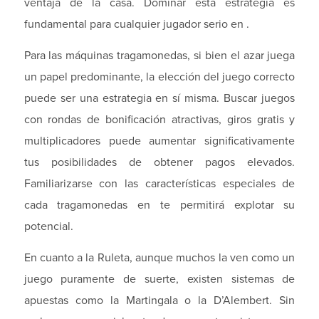
ventaja de la casa. Dominar esta estrategia es
fundamental para cualquier jugador serio en .
Para las máquinas tragamonedas, si bien el azar juega
un papel predominante, la elección del juego correcto
puede ser una estrategia en sí misma. Buscar juegos
con rondas de bonificación atractivas, giros gratis y
multiplicadores puede aumentar significativamente
tus posibilidades de obtener pagos elevados.
Familiarizarse con las características especiales de
cada tragamonedas en te permitirá explotar su
potencial.
En cuanto a la Ruleta, aunque muchos la ven como un
juego puramente de suerte, existen sistemas de
apuestas como la Martingala o la D’Alembert. Sin