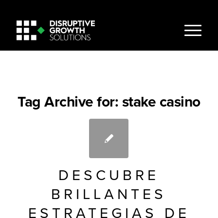
Tag Archive for:
stake casino
DESCUBRE
BRILLANTES
ESTRATEGIAS DE