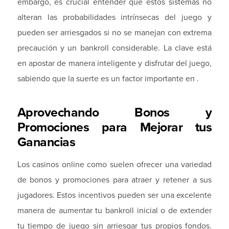
embargo, es crucial entender que estos sistemas no
alteran las probabilidades intrínsecas del juego y
pueden ser arriesgados si no se manejan con extrema
precaución y un bankroll considerable. La clave está
en apostar de manera inteligente y disfrutar del juego,
sabiendo que la suerte es un factor importante en .
Aprovechando Bonos y
Promociones para Mejorar tus
Ganancias
Los casinos online como suelen ofrecer una variedad
de bonos y promociones para atraer y retener a sus
jugadores. Estos incentivos pueden ser una excelente
manera de aumentar tu bankroll inicial o de extender
tu tiempo de juego sin arriesgar tus propios fondos.