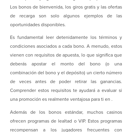
Los bonos de bienvenida, los giros gratis y las ofertas
de recarga son solo algunos ejemplos de las
oportunidades disponibles.
Es fundamental leer detenidamente los términos y
condiciones asociados a cada bono. A menudo, estos
vienen con requisitos de apuesta, lo que significa que
deberás apostar el monto del bono (o una
combinación del bono y el depósito) un cierto número
de veces antes de poder retirar las ganancias.
Comprender estos requisitos te ayudará a evaluar si
una promoción es realmente ventajosa para ti en .
Además de los bonos estándar, muchos casinos
ofrecen programas de lealtad o VIP. Estos programas
recompensan a los jugadores frecuentes con