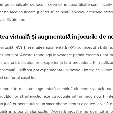
i personalizate de jocuri, ceea ce îmbunătățește semnificativ
asta face ca fiecare jucător să se simtă special, crescând astfel
ia utilizatorilor.
tea virtuală și augmentată în jocurile de n
 virtuală (RV) și realitatea augmentată (RA) au început să își fac
cazinourilor. Aceste tehnologii inovatoare permit crearea unor m
are oferă utilizatorilor o experiență fără precedent. Prin utiliza
e virtuală, jucătorii pot experimenta un cazinou întreg ca și cum 
si confortul casei lor.
e noroc în realitate augmentată combină elemente virtuale cu c
jucătorilor să interacționeze cu jocurile într-un mod nou și int
n jucător poate utiliza un smartphone pentru a aduce la viață 
rtuală în propriul său spațiu. Această inovație nu doar că îm