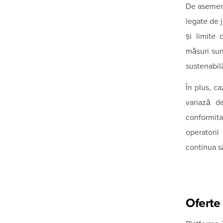
De asemene
legate de 
și limite 
măsuri sun
sustenabil
În plus, c
variază d
conformita
operatorii
continua să
Oferte 