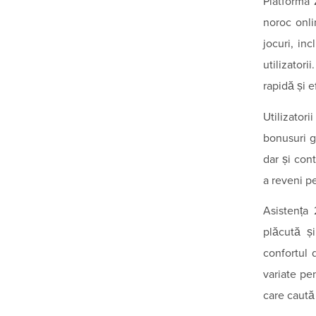
Platforma 
noroc onli
jocuri, in
utilizatori
rapidă și e
Utilizatori
bonusuri g
dar și cont
a reveni p
Asistența 
plăcută și
confortul d
variate pe
care caută 