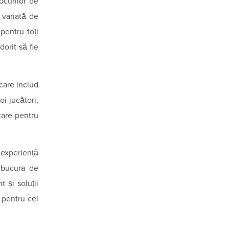
ocurilor de
 variată de
pentru toți
dorit să fie
 care includ
i jucători,
ntare pentru
 experiență
e bucura de
t și soluții
 pentru cei