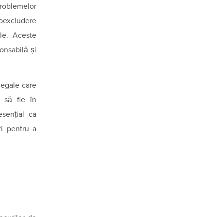
problemelor
toexcludere
ile. Aceste
onsabilă și
legale care
 să fie în
esențial ca
ri pentru a