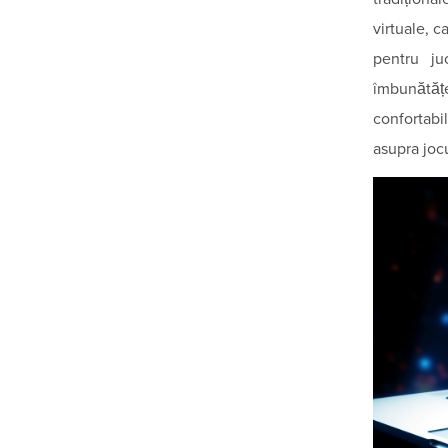
virtuale, c
pentru ju
îmbunătăț
confortab
asupra jocu