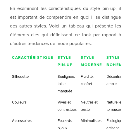
En examinant les caractéristiques du style pin-up, il
est important de comprendre en quoi il se distingue
des autres styles. Voici un tableau qui présente les
éléments clés qui définissent ce look par rapport à
d’autres tendances de mode populaires.
CARACTÉRISTIQUE
STYLE
STYLE
STYLE
PIN-UP
MODERNE
BOHÈME
Silhouette
Soulignée,
Fluidité,
Décontractée,
taille
confort
ample
marquée
Couleurs
Vives et
Neutres et
Naturelles et
contrastées
pastel
terreuses
Accessoires
Foulards,
Minimalistes
Écologiques,
bijoux
artisanaux