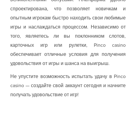
спроектирована, что позволяет новичкам и
опытным игрокам быстро находить свои любимые
игры и наслаждаться процессом. Независимо от
того, являетесь ли вы поклонником слотов,
карточных игр или рулетки, Pinco casino
обеспечивает отличные условия для получения
удовольствия от игры и шанса на выигрыш.
Не упустите возможность испытать удачу в Pinco
casino — создайте свой аккаунт сегодня и начните
получать удовольствие от игр!