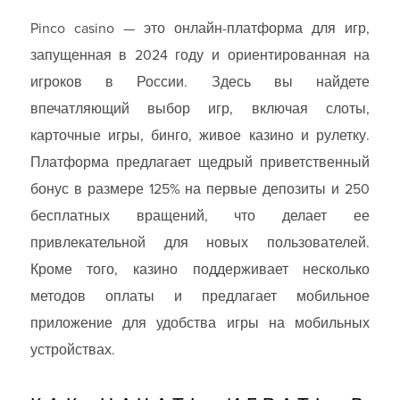
Pinco casino — это онлайн-платформа для игр,
запущенная в 2024 году и ориентированная на
игроков в России. Здесь вы найдете
впечатляющий выбор игр, включая слоты,
карточные игры, бинго, живое казино и рулетку.
Платформа предлагает щедрый приветственный
бонус в размере 125% на первые депозиты и 250
бесплатных вращений, что делает ее
привлекательной для новых пользователей.
Кроме того, казино поддерживает несколько
методов оплаты и предлагает мобильное
приложение для удобства игры на мобильных
устройствах.