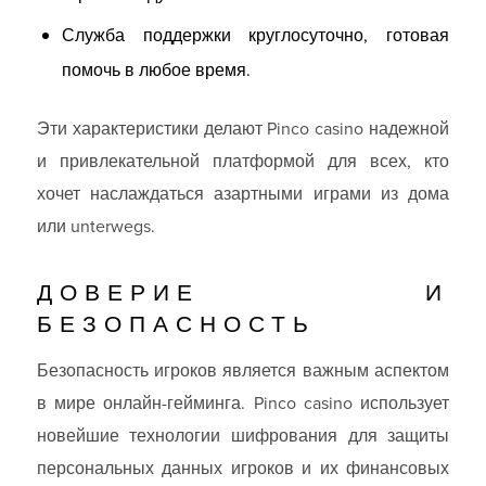
Служба поддержки круглосуточно, готовая
помочь в любое время.
Эти характеристики делают Pinco casino надежной
и привлекательной платформой для всех, кто
хочет наслаждаться азартными играми из дома
или unterwegs.
ДОВЕРИЕ И
БЕЗОПАСНОСТЬ
Безопасность игроков является важным аспектом
в мире онлайн-гейминга. Pinco casino использует
новейшие технологии шифрования для защиты
персональных данных игроков и их финансовых