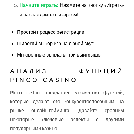
Начните играть:
Нажмите на кнопку «Играть»
и наслаждайтесь азартом!
Простой процесс регистрации
Широкий выбор игр на любой вкус
Мгновенные выплаты при выигрыше
АНАЛИЗ ФУНКЦИЙ
PINCO CASINO
Pinco casino предлагает множество функций,
которые делают его конкурентоспособным на
рынке онлайн-гейминга. Давайте сравним
некоторые ключевые аспекты с другими
популярными казино.