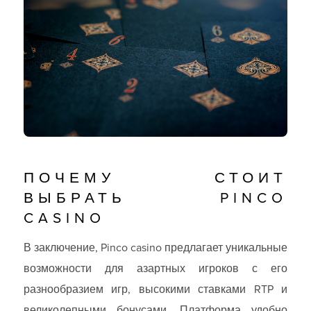
ПОЧЕМУ СТОИТ
ВЫБРАТЬ PINCO
CASINO
В заключение, Pinco casino предлагает уникальные
возможности для азартных игроков с его
разнообразием игр, высокими ставками RTP и
великолепными бонусами. Платформа удобно