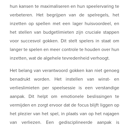
hun kansen te maximaliseren en hun speelervaring te
verbeteren. Het begrijpen van de spelregels, het
inzetten op spellen met een lager huisvoordeel, en
het stellen van budgetlimieten zijn cruciale stappen
voor succesvol gokken. Dit stelt spelers in staat om
langer te spelen en meer controle te houden over hun
inzetten, wat de algehele tevredenheid verhoogt.
Het belang van verantwoord gokken kan niet genoeg
benadrukt worden. Het instellen van winst- en
verlieslimieten per speelsessie is een verstandige
aanpak. Dit helpt om emotionele beslissingen te
vermijden en zorgt ervoor dat de focus blijft liggen op
het plezier van het spel, in plaats van op het najagen
van verliezen. Een gedisciplineerde aanpak is