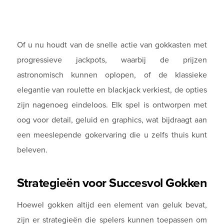
Of u nu houdt van de snelle actie van gokkasten met
progressieve jackpots, waarbij de prijzen
astronomisch kunnen oplopen, of de klassieke
elegantie van roulette en blackjack verkiest, de opties
zijn nagenoeg eindeloos. Elk spel is ontworpen met
oog voor detail, geluid en graphics, wat bijdraagt aan
een meeslepende gokervaring die u zelfs thuis kunt
beleven.
Strategieën voor Succesvol Gokken
Hoewel gokken altijd een element van geluk bevat,
zijn er strategieën die spelers kunnen toepassen om