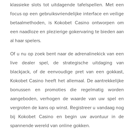
klassieke slots tot uitdagende tafelspellen. Met een
focus op een gebruiksvriendelijke interface en veilige
betaalmethoden, is Kokobet Casino ontworpen om
een naadloze en plezierige gokervaring te bieden aan
al haar spelers.
Of u nu op zoek bent naar de adrenalinekick van een
live dealer spel, de strategische uitdaging van
blackjack, of de eenvoudige pret van een gokkast,
Kokobet Casino heeft het allemaal. De aantrekkelijke
bonussen en promoties die regelmatig worden
aangeboden, verhogen de waarde van uw spel en
vergroten de kans op winst. Registreer u vandaag nog
bij Kokobet Casino en begin uw avontuur in de
spannende wereld van online gokken.