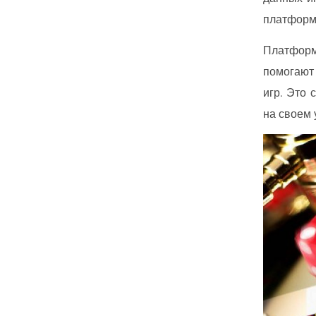
платформ
Платформ
помогают
игр. Это 
на своем 