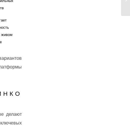
бильных
ex
тв
гает
ность
в живом
е
вариантов
 платформы
ИНКО
ые делают
 ключевых