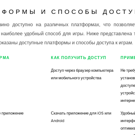
ТФОРМЫ И СПОСОБЫ ДОСТУ
зино доступно на различных платформах, что позволяе
 наиболее удобный способ для игры. Ниже представлена т
оказаны доступные платформы и способы доступа к играм.
РМА
КАК ПОЛУЧИТЬ ДОСТУП
ПРИМ
Доступ через браузер компьютера
Не треб
или мобильного устройства
установ
доступе
устройс
интерн
 приложение
Скачать приложение для iOS или
Удобны
Android
интерф
оптими