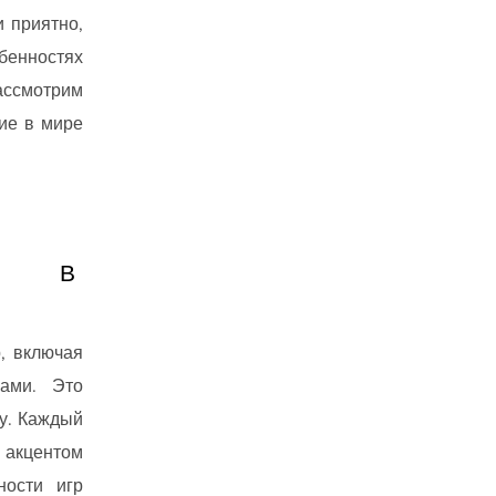
 приятно,
бенностях
ассмотрим
ие в мире
Е В
р, включая
ами. Это
су. Каждый
с акцентом
ности игр