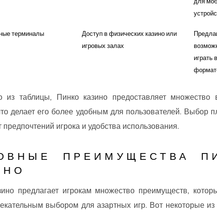
для мо
устройс
ные терминалы
Доступ в физических казино или
Предла
игровых залах
возмож
играть 
формат
о из таблицы, Пинко казино предоставляет множество 
что делает его более удобным для пользователей. Выбор
т предпочтений игрока и удобства использования.
ОВНЫЕ ПРЕИМУЩЕСТВА П
ИНО
зино предлагает игрокам множество преимуществ, котор
лекательным выбором для азартных игр. Вот некоторые из