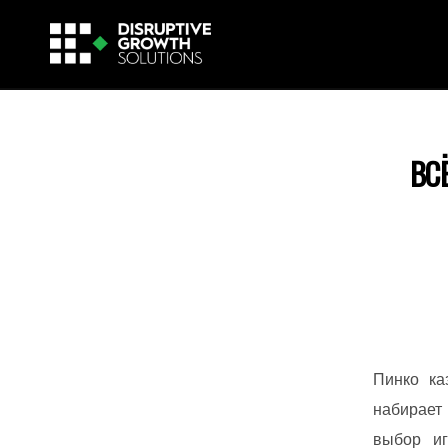
ВС
Пинко ка
набирает
выбор и