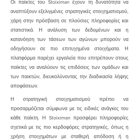
Οι παίκτες του Stoiximan έχουν τη δυνατότητα να
αναπτύξουν εξελιγμένες στρατηγικές στοιχηματισμού,
χάρη στην πρόσβαση σε πλούσιες πληροφορίες και
στατιστικά. Η ανάλυση των δεδομένων και η
κατανόηση των τάσεων των αγώνων μπορούν να
οδηγήσουν σε πιο επιτυχημένα στοιχήματα. Η
πλατφόρμα παρέχει εργαλεία που επιτρέπουν στους
παίκτες να αναλύουν τις επιδόσεις των ομάδων και
των παικτών, διευκολύνοντας την διαδικασία λήψης
αποφάσεων.
Η στρατηγική στοιχηματισμού πρέπει να
προσαρμόζεται σύμφωνα με τις ειδικές ανάγκες του
κάθε παίκτη. Η Stoiximan προσφέρει πληροφορίες
σχετικά με τις πιο κερδοφόρες στρατηγικές, όπως η
χρήση στοιχημάτων με σταθερή απόδοση ή η