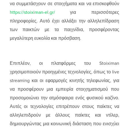
να συμμετάσχουν σε στοιχήματα και να επισκεφθούν
https://stoiximan-el.gr/
για περισσότερες
πληροφορίες. Αυτό έχει αλλάξει την αλληλεπίδραση
των παικτών με τα παιχνίδια, προσφέροντας
μεγαλύτερη ευκολία και πρόσβαση.
Επιπλέον, οι πλατφόρμες του Stoiximan
χρησιμοποιούν προηγμένες τεχνολογίες, όπως το live
streaming και οι εφαρμογές κινητής τηλεφωνίας, για
να προσφέρουν μια εμπειρία στοιχηματισμού που
προσομοιώνει την ατμόσφαιρα ενός φυσικού καζίνο.
Αυτές οι τεχνολογίες επιτρέπουν στους παίκτες να
αλληλεπιδρούν με άλλους παίκτες και ντίλερ,
δημιουργώντας μια κοινωνική διάσταση που ενισχύει