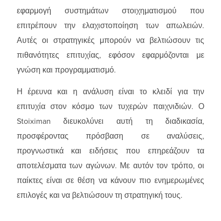
εφαρμογή συστημάτων στοιχηματισμού που
επιτρέπουν την ελαχιστοποίηση των απωλειών.
Αυτές οι στρατηγικές μπορούν να βελτιώσουν τις
πιθανότητες επιτυχίας, εφόσον εφαρμόζονται με
γνώση και προγραμματισμό.
Η έρευνα και η ανάλυση είναι το κλειδί για την
επιτυχία στον κόσμο των τυχερών παιχνιδιών. Ο
Stoiximan διευκολύνει αυτή τη διαδικασία,
προσφέροντας πρόσβαση σε αναλύσεις,
προγνωστικά και ειδήσεις που επηρεάζουν τα
αποτελέσματα των αγώνων. Με αυτόν τον τρόπο, οι
παίκτες είναι σε θέση να κάνουν πιο ενημερωμένες
επιλογές και να βελτιώσουν τη στρατηγική τους.