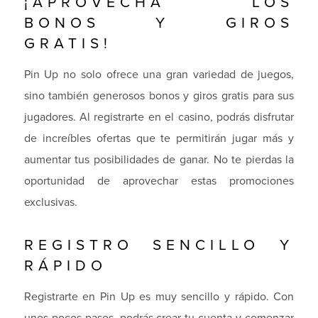
¡APROVECHA LOS
BONOS Y GIROS
GRATIS!
Pin Up no solo ofrece una gran variedad de juegos,
sino también generosos bonos y giros gratis para sus
jugadores. Al registrarte en el casino, podrás disfrutar
de increíbles ofertas que te permitirán jugar más y
aumentar tus posibilidades de ganar. No te pierdas la
oportunidad de aprovechar estas promociones
exclusivas.
REGISTRO SENCILLO Y
RÁPIDO
Registrarte en Pin Up es muy sencillo y rápido. Con
unos pocos pasos, podrás crear tu cuenta y comenzar