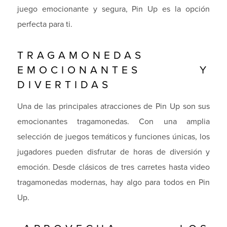
juego emocionante y segura, Pin Up es la opción
perfecta para ti.
TRAGAMONEDAS
EMOCIONANTES Y
DIVERTIDAS
Una de las principales atracciones de Pin Up son sus
emocionantes tragamonedas. Con una amplia
selección de juegos temáticos y funciones únicas, los
jugadores pueden disfrutar de horas de diversión y
emoción. Desde clásicos de tres carretes hasta video
tragamonedas modernas, hay algo para todos en Pin
Up.