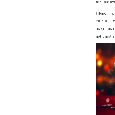
təhlükəsiz
Həmçinin, 
olunur. İ
araşdırma
məlumatlar