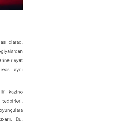
sı olaraq,
ogiyalardan
rinə riayət
reas, eyni
lif kazino
tədbirləri,
 oyunçulara
xarır. Bu,