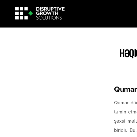
HƏQI
Qumar 
Qumar düny
təmin etmə
şəxsi məl
biridir. B