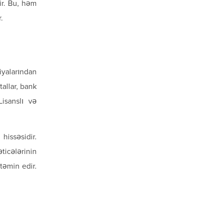
ir. Bu, həm
.
iyalarından
tallar, bank
Lisanslı və
issəsidir.
ticələrinin
təmin edir.