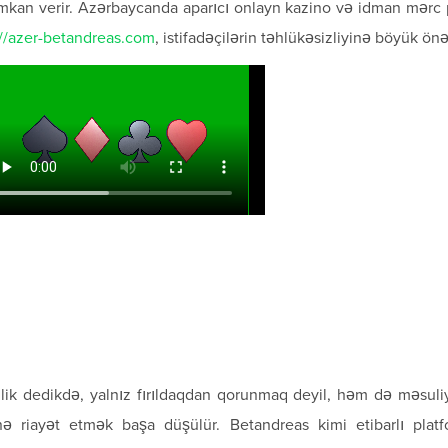
mkan verir. Azərbaycanda aparıcı onlayn kazino və idman mərc 
://azer-betandreas.com
, istifadəçilərin təhlükəsizliyinə böyük önə
lik dedikdə, yalnız fırıldaqdan qorunmaq deyil, həm də məsuli
inə riayət etmək başa düşülür. Betandreas kimi etibarlı plat