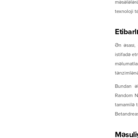
məsələlərə
texnoloji 
Etibar
Ən əsası, 
istifadə et
məlumatlar
tənzimlənə
Bundan əl
Random Num
tamamilə t
Betandreas
Məsuli