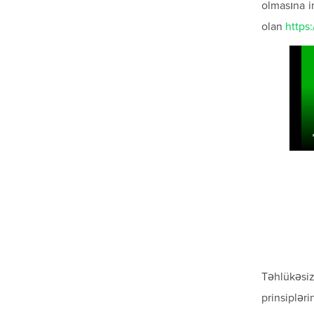
olmasına i
olan
https
Təhlükəsiz
prinsiplər