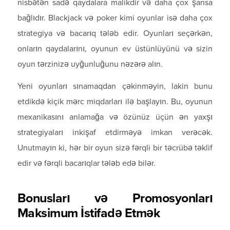
nisbətən sadə qaydalara malikdir və daha çox şansa
bağlıdır. Blackjack və poker kimi oyunlar isə daha çox
strategiya və bacarıq tələb edir. Oyunları seçərkən,
onların qaydalarını, oyunun ev üstünlüyünü və sizin
oyun tərzinizə uyğunluğunu nəzərə alın.
Yeni oyunları sınamaqdan çəkinməyin, lakin bunu
etdikdə kiçik mərc miqdarları ilə başlayın. Bu, oyunun
mexanikasını anlamağa və özünüz üçün ən yaxşı
strategiyaları inkişaf etdirməyə imkan verəcək.
Unutmayın ki, hər bir oyun sizə fərqli bir təcrübə təklif
edir və fərqli bacarıqlar tələb edə bilər.
Bonusları və Promosyonları
Maksimum İstifadə Etmək