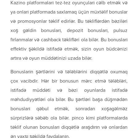
Kazino platformaları tez-tez oyunçuları cəlb etmək və
ya onları platformada saxlamaq üçün müxtəlif bonuslar
və promosyonlar təklif edirlər. Bu təkliflərdən bəziləri
xoş gəldin bonusları, depozit bonusları, pulsuz
fırlanmalar və cashback təklifləri ola bilər. Bu bonusları
effektiv şəkildə istifadə etmək, sizin oyun büdcənizi
artıra və oyun müddətinizi uzada bilər.
Bonusların şərtlərini və tələblərini diqqətlə oxumaq
çox vacibdir. Hər bir bonusun mərc etmə tələbləri,
istifadə müddəti və bəzi oyunlarda istifadə
məhdudiyyətləri ola bilər. Bu şərtləri başa düşmədən
bonusları qəbul etmək, sonradan xoşagəlməz
sürprizlərə səbəb ola bilər. pinco kimi platformalarda
təklif olunan bonusları diqqətlə araşdırın və onlardan
ən yaxşı şəkildə faydalanın.