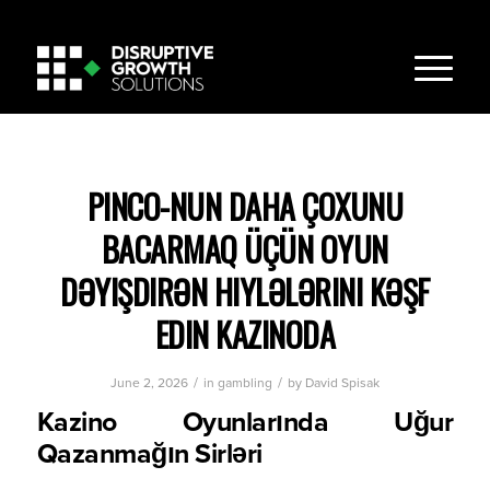
PINCO-NUN DAHA ÇOXUNU
BACARMAQ ÜÇÜN OYUN
DƏYIŞDIRƏN HIYLƏLƏRINI KƏŞF
EDIN KAZINODA
/
/
June 2, 2026
in
gambling
by
David Spisak
Kazino Oyunlarında Uğur
Qazanmağın Sirləri