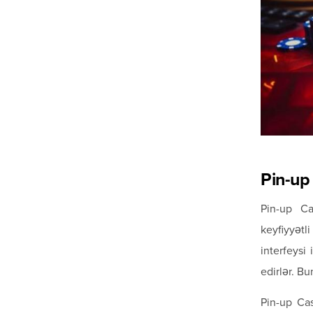
Pin-up
Pin-up Ca
keyfiyyətl
interfeysi
edirlər. Bu
Pin-up Cas