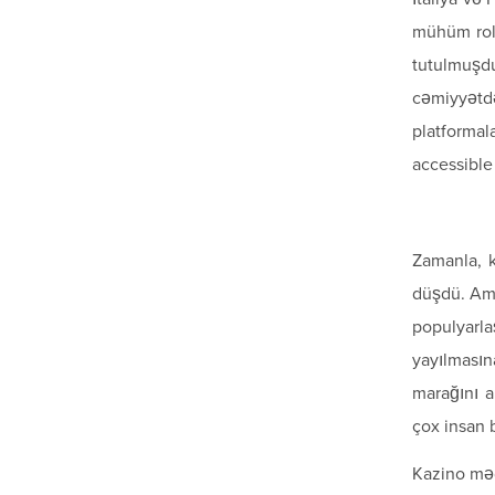
mühüm rol 
tutulmuş
cəmiyyətd
platforma
accessible 
Zamanla, k
düşdü. Ame
populyarl
yayılmasın
marağını a
çox insan 
Kazino məd