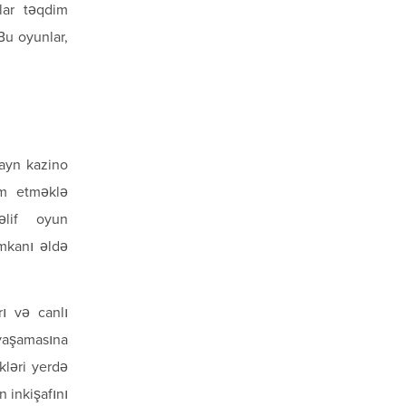
nlar təqdim
Bu oyunlar,
layn kazino
im etməklə
əlif oyun
imkanı əldə
rı və canlı
 yaşamasına
kləri yerdə
 inkişafını