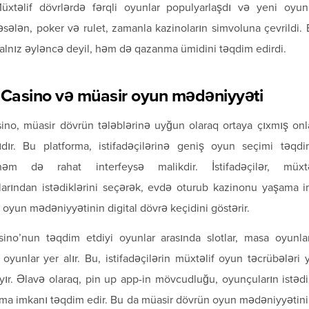
Müxtəlif dövrlərdə fərqli oyunlar populyarlaşdı və yeni oyu
sələn, poker və rulet, zamanla kazinoların simvoluna çevrildi. 
yalnız əyləncə deyil, həm də qazanma ümidini təqdim edirdi.
 Casino və müasir oyun mədəniyyəti
ino, müasir dövrün tələblərinə uyğun olaraq ortaya çıxmış on
sıdır. Bu platforma, istifadəçilərinə geniş oyun seçimi təqd
həm də rahat interfeysə malikdir. İstifadəçilər, müxt
larından istədiklərini seçərək, evdə oturub kazinonu yaşama 
, oyun mədəniyyətinin digital dövrə keçidini göstərir.
ino’nun təqdim etdiyi oyunlar arasında slotlar, masa oyunla
lə oyunlar yer alır. Bu, istifadəçilərin müxtəlif oyun təcrübələri
yır. Əlavə olaraq, pin up app-in mövcudluğu, oyunçuların istədi
a imkanı təqdim edir. Bu da müasir dövrün oyun mədəniyyətinin