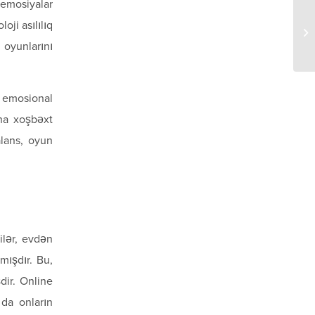
 emosiyalar
Pi
oji asılılıq
rə
 oyunlarını
Az
 emosional
aha xoşbəxt
alans, oyun
çilər, evdən
mışdır. Bu,
dir. Online
 da onların