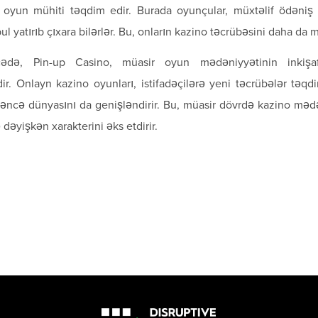
 oyun mühiti təqdim edir. Burada oyunçular, müxtəlif ödəniş ü
pul yatırıb çıxara bilərlər. Bu, onların kazino təcrübəsini daha da 
ədə, Pin-up Casino, müasir oyun mədəniyyətinin inkişa
r. Onlayn kazino oyunları, istifadəçilərə yeni təcrübələr təq
ləncə dünyasını da genişləndirir. Bu, müasir dövrdə kazino məd
dəyişkən xarakterini əks etdirir.