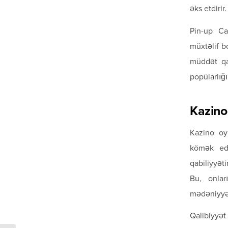
əks etdirir.
Pin-up Ca
müxtəlif b
müddət qa
popülarlığı
Kazino
Kazino oyu
kömək edi
qabiliyyəti
Bu, onlar
mədəniyyət
Qalibiyyət 