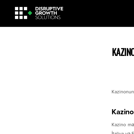
KAZIN
Kazinonun 
Kazino
Kazino məd
İtaliya və