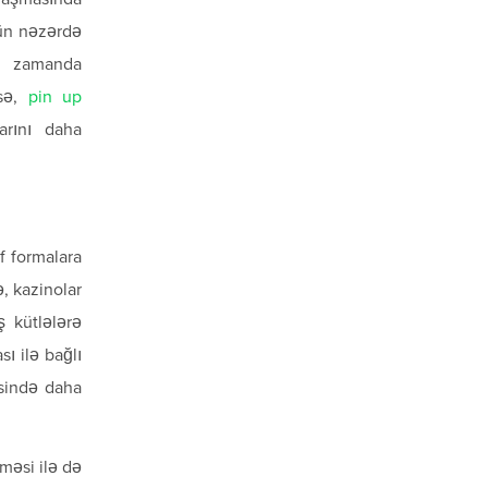
çün nəzərdə
i zamanda
isə,
pin up
arını daha
f formalara
, kazinolar
 kütlələrə
ı ilə bağlı
əsində daha
məsi ilə də