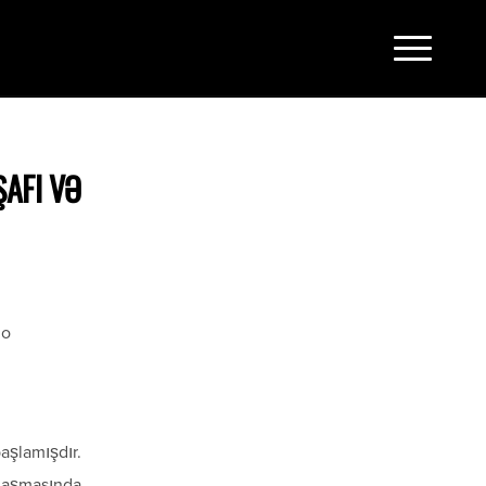
AFI VƏ
no
aşlamışdır.
alaşmasında