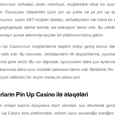
ino-nun istifadəçi dostu interfeysi, müştərilərə rahat bir oyu
ir. Oyunçular, istəyənləri üçün pin up yukle və ya pin up a
əmçinin, saytın 24/7 müştəri dəstəyi, istifadəçilərin hər hansı bi
qarşılaşdıqda dərhal kömək ala biləcəyini təmin edir. Bu cəhət
onlayn qumar aləmində seçilən bir platforma halına gətirir.
n Up Casino-nun müştərilərinə təqdim etdiyi geniş bonus təkli
 cəlb edir. Bu bonuslar, istifadəçilərin ilk depozitlərinə, oyunla
rinə görə verilir. Bu cür təşviqlər, oyunçuların daha çox əyləncələ
 kazinoda daha uzun müddət qalmasını təmin edir. Beləliklə, Pin
üçün cəlbedici bir seçim olaraq ön plana çıxır.
arın Pin Up Casino ilə əlaqələri
n onlayn kazino dünyasına daxil olmaları, son dövrlərdə gen
n Up Casino kimi platformalar, onların oyun oynamağa marağını ar