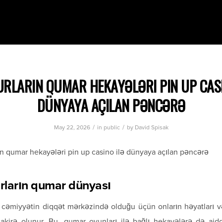
RLARIN QUMAR HEKAYƏLƏRI PIN UP CASI
DÜNYAYA AÇILAN PƏNCƏRƏ
/
/
May 22, 2026
in
public
by
David Spisak
n qumar hekayələri pin up casino ilə dünyaya açılan pəncərə
ların qumar dünyası
 cəmiyyətin diqqət mərkəzində olduğu üçün onların həyatları v
kirə olunur. Bu, qumar oyunları ilə bağlı hekayələrə də aid