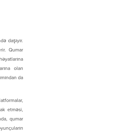
də daşıyır.
erir. Qumar
həyatlarına
arına olan
xımından da
tformalar,
rak etməsi,
anda, qumar
yunçuların