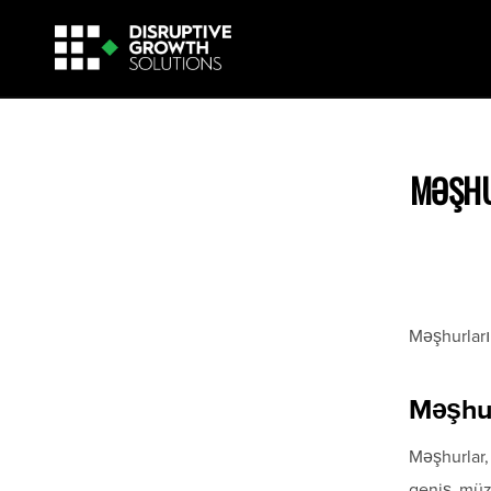
MƏŞHU
Məşhurları
Məşhur
Məşhurlar,
geniş müza