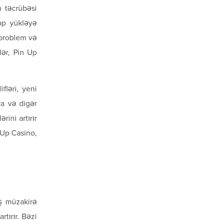
n təcrübəsi
pp yükləyə
r problem və
lər, Pin Up
fləri, yeni
ra və digər
rini artırır
 Up Casino,
iş müzakirə
tırır. Bəzi