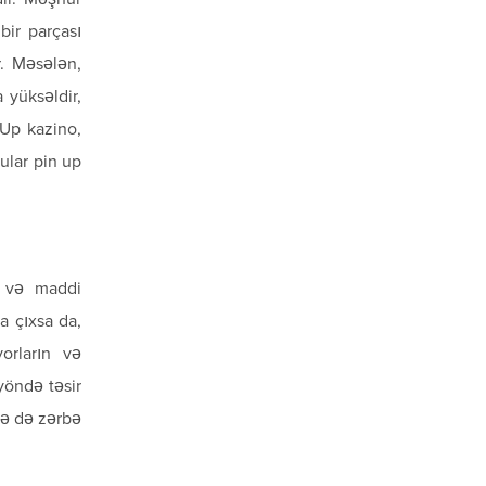
bir parçası
r. Məsələn,
 yüksəldir,
 Up kazino,
ular pin up
u və maddi
a çıxsa da,
yorların və
 yöndə təsir
nə də zərbə