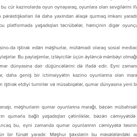
 bu cür kazinolarda oyun oynayaraq, oyunlara olan sevgilərini ifa
n pərəstişkarları ilə daha yaxından əlaqə qurmaq imkanı yaradı
bu platformada yaşadıqları təcrübələr, həmçinin digər oyunç
sino-da iştirak edən məşhurlar, mütəmadi olaraq sosial media
ylaşırlar. Bu paylaşımlar, izləyicilər üçün əyləncə mənbəyi olmağı
umar dünyasına dair düşüncələrini də ifadə edir. Eyni zaman
r, daha geniş bir ictimaiyyətin kazino oyunlarına olan marağı
n iştirak etdiyi turnirlər və müsabiqələr, qumar dünyasına yeni b
anaşı, məşhurların qumar oyunlarına marağı, bəzən mübahisəl
rın qumarla bağlı yaşadıqları çətinliklər, bəzən cəmiyyətdə
Ancaq bu, eyni zamanda qumar oyunlarının cəmiyyətə təsirin
n bir fürsət yaradır. Məşhur şəxslərin bu məsələlərdəki açı