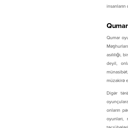
insanların
Qumar o
Qumar oyun
Məşhurları
asılılığı,
deyil, on
münasibət,
müzakirə e
Digər tər
oyunçulara
onların pə
oyunları,
təcrübələri