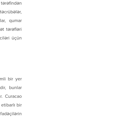
 tərəfindən
təcrübələr,
lar, qumar
t tərəfləri
ciləri üçün
li bir yer
ir, bunlar
r. Curacao
tibarlı bir
ifadəçilərin