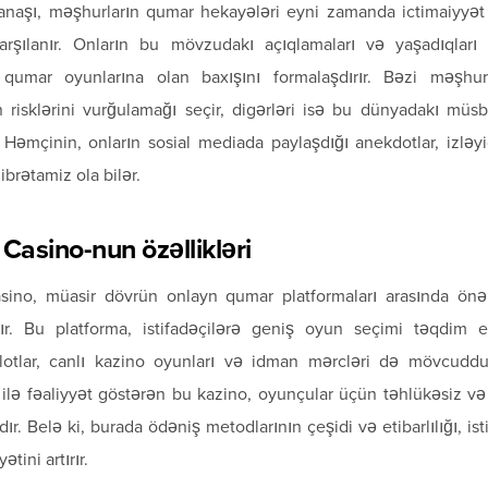
naşı, məşhurların qumar hekayələri eyni zamanda ictimaiyyət
rşılanır. Onların bu mövzudakı açıqlamaları və yaşadıqları 
n qumar oyunlarına olan baxışını formalaşdırır. Bəzi məşhur
n risklərini vurğulamağı seçir, digərləri isə bu dünyadakı müsbə
 Həmçinin, onların sosial mediada paylaşdığı anekdotlar, izləyi
ibrətamiz ola bilər.
Casino-nun özəllikləri
sino, müasir dövrün onlayn qumar platformaları arasında önəm
ır. Bu platforma, istifadəçilərə geniş oyun seçimi təqdim ed
slotlar, canlı kazino oyunları və idman mərcləri də mövcuddu
ı ilə fəaliyyət göstərən bu kazino, oyunçular üçün təhlükəsiz və e
ır. Belə ki, burada ödəniş metodlarının çeşidi və etibarlılığı, ist
ini artırır.