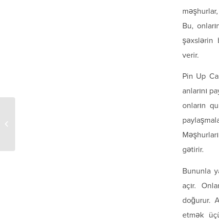
məşhurlar,
Bu, onları
şəxslərin 
verir.
Pin Up Ca
anlarını pa
onların q
Pinup pros and cons: An honest review
paylaşmala
of the most popular styles in 2023
Məşhurları
The...
gətirir.
Bununla y
açır. Onla
doğurur. 
etmək üçü