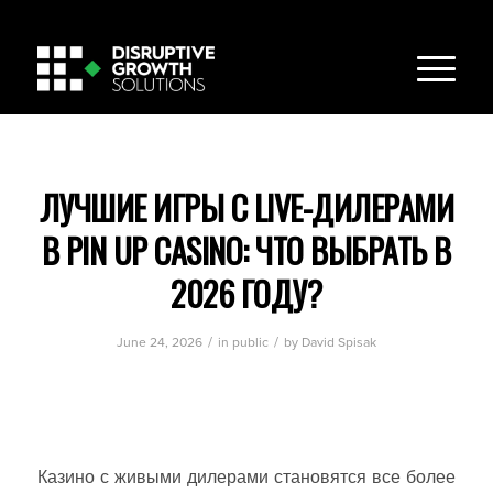
ЛУЧШИЕ ИГРЫ С LIVE-ДИЛЕРАМИ
В PIN UP CASINO: ЧТО ВЫБРАТЬ В
2026 ГОДУ?
/
/
June 24, 2026
in
public
by
David Spisak
Казино с живыми дилерами становятся все более