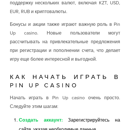
поддержку нескольких валют, включая KZT, USD,
EUR, RUB и криптовалюты.
Бонусы и акции также играют важную роль в Pin
Up casino. Новые пользователи могут
рассчитывать на привлекательные предложения
при регистрации и пополнении счета, что делает
игру еще более интересной и выгодной.
КАК НАЧАТЬ ИГРАТЬ В
PIN UP CASINO
Начать играть в Pin Up casino очень просто.
Следуйте этим шагам:
Создать аккаунт:
Зарегистрируйтесь на
сайте, указав необходимые данные.