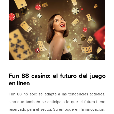
Fun 88 casino: el futuro del juego
en línea
Fun 88 no solo se adapta a las tendencias actuales,
sino que también se anticipa a lo que el futuro tiene
reservado para el sector. Su enfoque en la innovación,