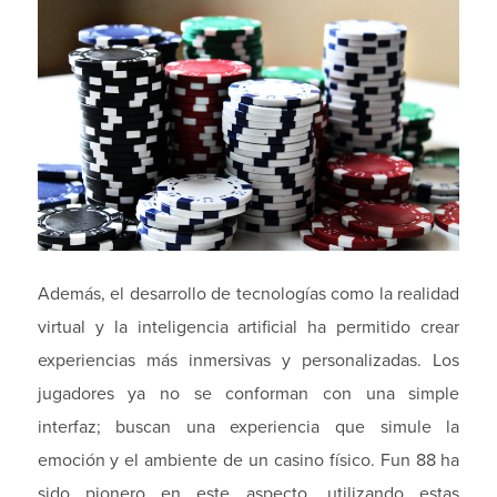
Además, el desarrollo de tecnologías como la realidad
virtual y la inteligencia artificial ha permitido crear
experiencias más inmersivas y personalizadas. Los
jugadores ya no se conforman con una simple
interfaz; buscan una experiencia que simule la
emoción y el ambiente de un casino físico. Fun 88 ha
sido pionero en este aspecto, utilizando estas