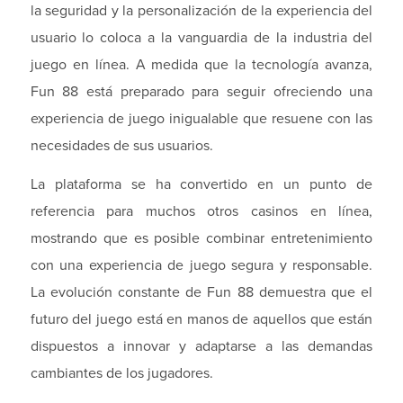
la seguridad y la personalización de la experiencia del
usuario lo coloca a la vanguardia de la industria del
juego en línea. A medida que la tecnología avanza,
Fun 88 está preparado para seguir ofreciendo una
experiencia de juego inigualable que resuene con las
necesidades de sus usuarios.
La plataforma se ha convertido en un punto de
referencia para muchos otros casinos en línea,
mostrando que es posible combinar entretenimiento
con una experiencia de juego segura y responsable.
La evolución constante de Fun 88 demuestra que el
futuro del juego está en manos de aquellos que están
dispuestos a innovar y adaptarse a las demandas
cambiantes de los jugadores.