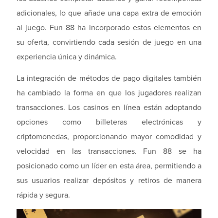
adicionales, lo que añade una capa extra de emoción
al juego. Fun 88 ha incorporado estos elementos en
su oferta, convirtiendo cada sesión de juego en una
experiencia única y dinámica.
La integración de métodos de pago digitales también
ha cambiado la forma en que los jugadores realizan
transacciones. Los casinos en línea están adoptando
opciones como billeteras electrónicas y
criptomonedas, proporcionando mayor comodidad y
velocidad en las transacciones. Fun 88 se ha
posicionado como un líder en esta área, permitiendo a
sus usuarios realizar depósitos y retiros de manera
rápida y segura.