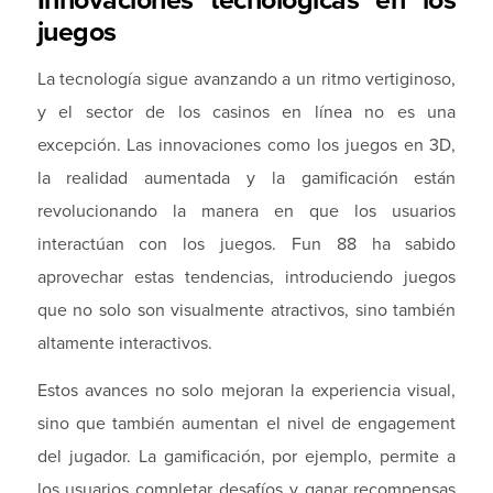
juegos
La tecnología sigue avanzando a un ritmo vertiginoso,
y el sector de los casinos en línea no es una
excepción. Las innovaciones como los juegos en 3D,
la realidad aumentada y la gamificación están
revolucionando la manera en que los usuarios
interactúan con los juegos. Fun 88 ha sabido
aprovechar estas tendencias, introduciendo juegos
que no solo son visualmente atractivos, sino también
altamente interactivos.
Estos avances no solo mejoran la experiencia visual,
sino que también aumentan el nivel de engagement
del jugador. La gamificación, por ejemplo, permite a
los usuarios completar desafíos y ganar recompensas