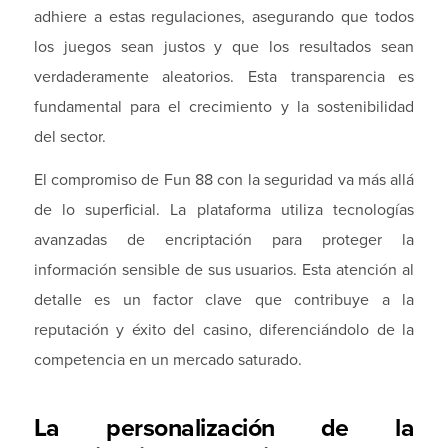
adhiere a estas regulaciones, asegurando que todos
los juegos sean justos y que los resultados sean
verdaderamente aleatorios. Esta transparencia es
fundamental para el crecimiento y la sostenibilidad
del sector.
El compromiso de Fun 88 con la seguridad va más allá
de lo superficial. La plataforma utiliza tecnologías
avanzadas de encriptación para proteger la
información sensible de sus usuarios. Esta atención al
detalle es un factor clave que contribuye a la
reputación y éxito del casino, diferenciándolo de la
competencia en un mercado saturado.
La personalización de la