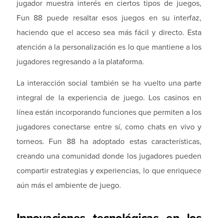
jugador muestra interés en ciertos tipos de juegos,
Fun 88 puede resaltar esos juegos en su interfaz,
haciendo que el acceso sea más fácil y directo. Esta
atención a la personalización es lo que mantiene a los
jugadores regresando a la plataforma.
La interacción social también se ha vuelto una parte
integral de la experiencia de juego. Los casinos en
línea están incorporando funciones que permiten a los
jugadores conectarse entre sí, como chats en vivo y
torneos. Fun 88 ha adoptado estas características,
creando una comunidad donde los jugadores pueden
compartir estrategias y experiencias, lo que enriquece
aún más el ambiente de juego.
Innovaciones tecnológicas en los