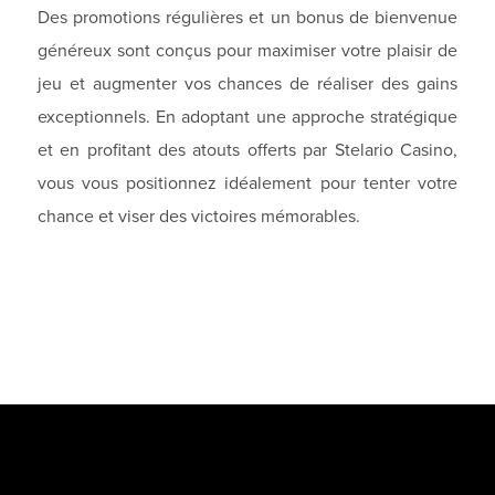
Des promotions régulières et un bonus de bienvenue
généreux sont conçus pour maximiser votre plaisir de
jeu et augmenter vos chances de réaliser des gains
exceptionnels. En adoptant une approche stratégique
et en profitant des atouts offerts par Stelario Casino,
vous vous positionnez idéalement pour tenter votre
chance et viser des victoires mémorables.