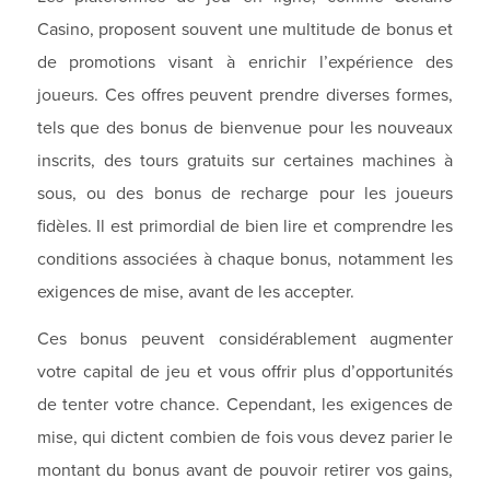
Casino, proposent souvent une multitude de bonus et
de promotions visant à enrichir l’expérience des
joueurs. Ces offres peuvent prendre diverses formes,
tels que des bonus de bienvenue pour les nouveaux
inscrits, des tours gratuits sur certaines machines à
sous, ou des bonus de recharge pour les joueurs
fidèles. Il est primordial de bien lire et comprendre les
conditions associées à chaque bonus, notamment les
exigences de mise, avant de les accepter.
Ces bonus peuvent considérablement augmenter
votre capital de jeu et vous offrir plus d’opportunités
de tenter votre chance. Cependant, les exigences de
mise, qui dictent combien de fois vous devez parier le
montant du bonus avant de pouvoir retirer vos gains,