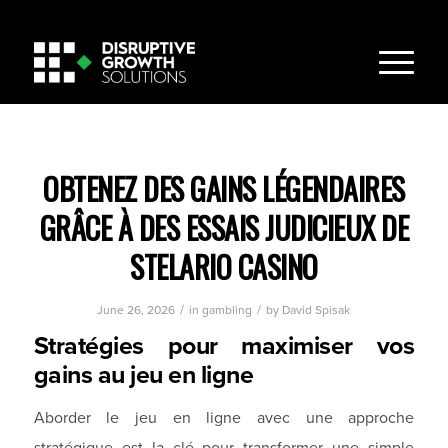
OBTENEZ DES GAINS LÉGENDAIRES
GRÂCE À DES ESSAIS JUDICIEUX DE
STELARIO CASINO
/
/
June 26, 2026
in
gambling
by
David Spisak
Stratégies pour maximiser vos
gains au jeu en ligne
Aborder le jeu en ligne avec une approche
stratégique est la clé pour transformer une simple