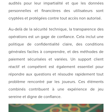
audités pour leur impartialité et que les données
personnelles et financières des utilisateurs sont
cryptées et protégées contre tout accès non autorisé.
Au-delà de la sécurité technique, la transparence des
opérations est un gage de confiance. Cela inclut une
politique de confidentialité claire, des conditions
générales faciles à comprendre, et des méthodes de
paiement sécurisées et variées. Un support client
réactif et compétent est également essentiel pour
répondre aux questions et résoudre rapidement tout
problème rencontré par les joueurs. Ces éléments
combinés contribuent à une expérience de jeu
sereine et digne de confiance.