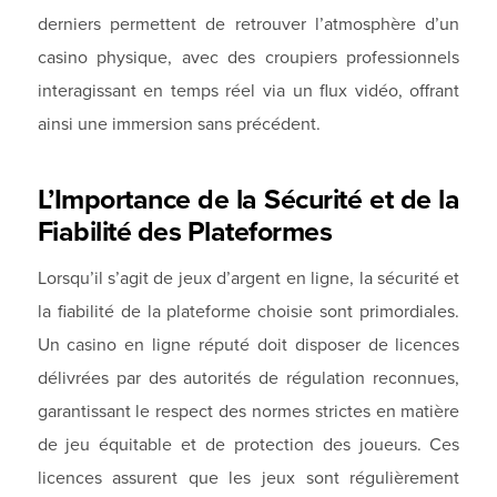
derniers permettent de retrouver l’atmosphère d’un
casino physique, avec des croupiers professionnels
interagissant en temps réel via un flux vidéo, offrant
ainsi une immersion sans précédent.
L’Importance de la Sécurité et de la
Fiabilité des Plateformes
Lorsqu’il s’agit de jeux d’argent en ligne, la sécurité et
la fiabilité de la plateforme choisie sont primordiales.
Un casino en ligne réputé doit disposer de licences
délivrées par des autorités de régulation reconnues,
garantissant le respect des normes strictes en matière
de jeu équitable et de protection des joueurs. Ces
licences assurent que les jeux sont régulièrement