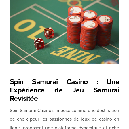
Spin Samurai Casino : Une
Expérience de Jeu Samurai
Revisitée
Spin Samurai Casino s’impose comme une destination
de choix pour les passionnés de jeux de casino en
ligne, proposant une plateforme dynamique et riche