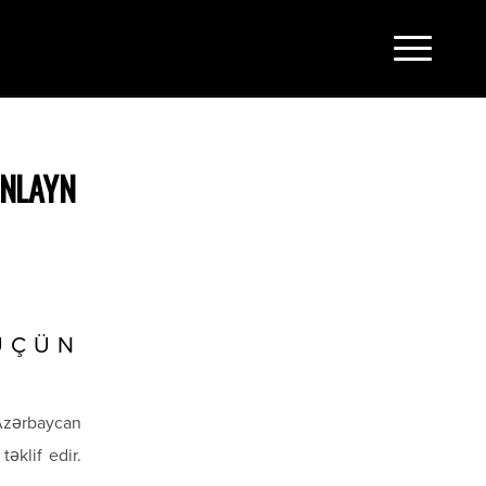
ONLAYN
ÜÇÜN
Azərbaycan
əklif edir.