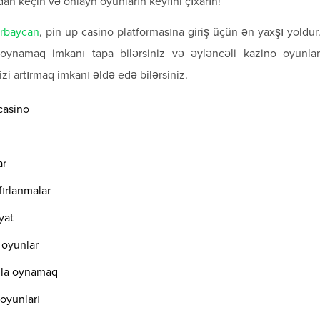
an keçin və onlayn oyunların keyfini çıxarın!
erbaycan
, pin up casino platformasına giriş üçün ən yaxşı yoldur
 oynamaq imkanı tapa bilərsiniz və əyləncəli kazino oyunlar
zi artırmaq imkanı əldə edə bilərsiniz.
casino
ar
fırlanmalar
yat
 oyunlar
ula oynamaq
oyunları