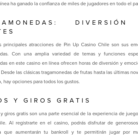
línea ha ganado la confianza de miles de jugadores en todo el pa
GAMONEDAS: DIVERSIÓN
TES
s principales atracciones de Pin Up Casino Chile son sus em
das. Con una amplia variedad de temas y funciones espec
as en este casino en línea ofrecen horas de diversión y emoci
 Desde las clásicas tragamonedas de frutas hasta las últimas n
, hay opciones para todos los gustos.
S Y GIROS GRATIS
y giros gratis son una parte esencial de la experiencia de jueg
le. Al registrarte en el casino, podrás disfrutar de generos
a que aumentarán tu bankroll y te permitirán jugar por m