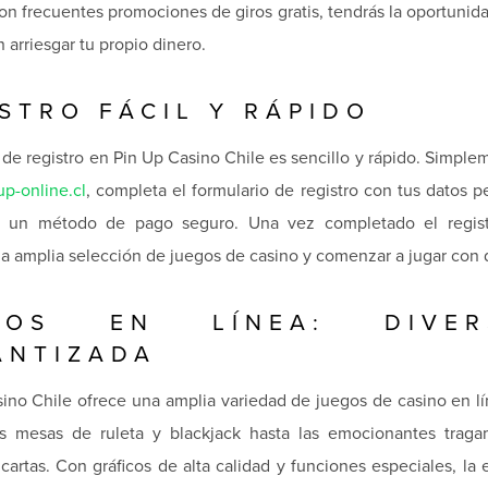
n frecuentes promociones de giros gratis, tendrás la oportunid
 arriesgar tu propio dinero.
STRO FÁCIL Y RÁPIDO
 de registro en Pin Up Casino Chile es sencillo y rápido. Simplem
up-online.cl
, completa el formulario de registro con tus datos p
a un método de pago seguro. Una vez completado el regist
la amplia selección de juegos de casino y comenzar a jugar con d
GOS EN LÍNEA: DIVER
ANTIZADA
ino Chile ofrece una amplia variedad de juegos de casino en l
cas mesas de ruleta y blackjack hasta las emocionantes trag
cartas. Con gráficos de alta calidad y funciones especiales, la 