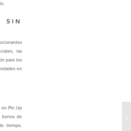
ís.
 SIN
ocionantes
iales, las
ón para los
ovedades en
o en Pin Up
De
os bonos de
Up
en.
ás tiempo.