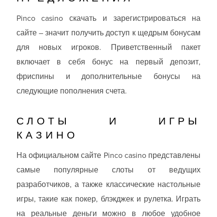
Pinco casino скачать и зарегистрироваться на
сайте – значит получить доступ к щедрым бонусам
для новых игроков. Приветственный пакет
включает в себя бонус на первый депозит,
фриспины и дополнительные бонусы на
следующие пополнения счета.
СЛОТЫ И ИГРЫ
КАЗИНО
На официальном сайте Pinco casino представлены
самые популярные слоты от ведущих
разработчиков, а также классические настольные
игры, такие как покер, блэкджек и рулетка. Играть
на реальные деньги можно в любое удобное