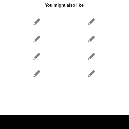
You might also like