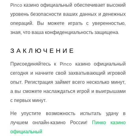
Pinco казино официальный обеспечивает высокий
уровень безопасности ваших данных и денежных
операций. Вы можете играть с уверенностью,
зная, что ваша конфиденциальность защищена.
ЗАКЛЮЧЕНИЕ
Присоединяйтесь к Pinco казино официальный
сегодня и начните свой захватывающий игровой
опыт. Регистрация займет всего несколько минут,
а вы сможете наслаждаться игрой и выигрышами
с первых минут.
Не упустите возможность испытать удачу в
лучшем онлайн-казино России!
Пинко казино
официальный