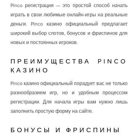
Pinco регистрация — это простой способ начать
играть в свои любимые онлайн-игры на реальные
деньги. Pinco казино официальный предлагает
широкий выбор слотов, бонусов и фриспинов для
новых и постоянных игроков.
ПРЕИМУЩЕСТВА PINCO
КАЗИНО
Pinco казино официальный порадует вас не только
разнообразием игр, но и удобным процессом
регистрации. Для начала игры вам нужно лишь
заполнить простую форму на сайте.
БОНУСЫ И ФРИСПИНЫ