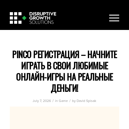
PINCO РЕГИСТРАЦИЯ – НАЧНИТЕ
ИГРАТЬ В СВОИ ЛЮБИМЫЕ
ОНЛАЙН-ИГРЫ НА РЕАЛЬНЫЕ
ДЕНЬГИ!
/
/
July 7, 2026
in
Game
by
David Spisak