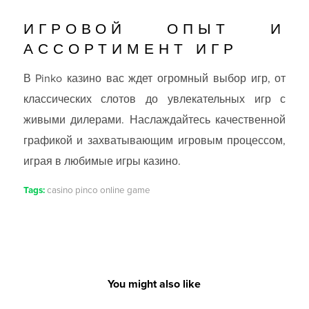
ИГРОВОЙ ОПЫТ И
АССОРТИМЕНТ ИГР
В Pinko казино вас ждет огромный выбор игр, от
классических слотов до увлекательных игр с
живыми дилерами. Наслаждайтесь качественной
графикой и захватывающим игровым процессом,
играя в любимые игры казино.
Tags:
casino pinco online game
You might also like