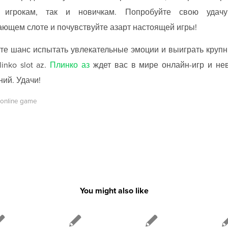
 игрокам, так и новичкам. Попробуйте свою удач
ющем слоте и почувствуйте азарт настоящей игры!
ите шанс испытать увлекательные эмоции и выиграть круп
linko slot az.
Плинко аз
ждет вас в мире онлайн-игр и не
ий. Удачи!
 online game
You might also like