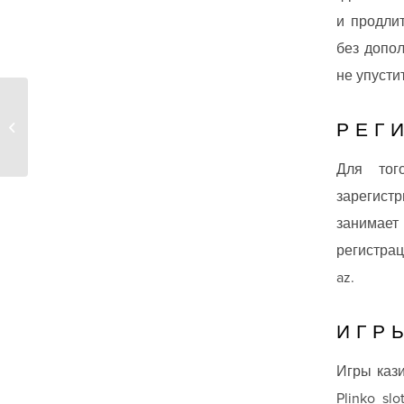
и продли
без допол
не упусти
Top hry, které stojí za to vyzkoušet v
РЕГ
kasinu
Для тог
зарегист
занимает
регистрац
az.
ИГР
Игры каз
Plinko sl