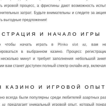
ть игровой процесс, а фриспины дают возможность испыт
нительных затрат. Будьте внимательны и следите за акци
ть выгодные предложения!
ИСТРАЦИЯ И НАЧАЛО ИГРЫ
о чтобы начать играть в Plinko slot az, вам не
рироваться в выбранном казино. Процесс регистрац
 несколько минут и требует заполнения небольшой анке
ии вам станет доступен полный спектр онлайн-игр, включая P
Ы КАЗИНО И ИГРОВОЙ ОПЫ
ино всегда были популярны среди любителей азартных раз
ot az предлагает уникальный игровой опыт, который понр