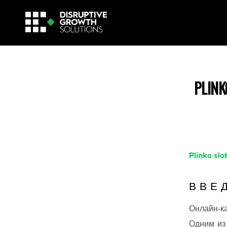
PLIN
Plinko slot
ВВЕ
Онлайн-к
Одним из