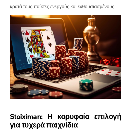
κρατά τους παίκτες ενεργούς και ενθουσιασμένους.
Stoiximan: Η κορυφαία επιλογή
για τυχερά παιχνίδια