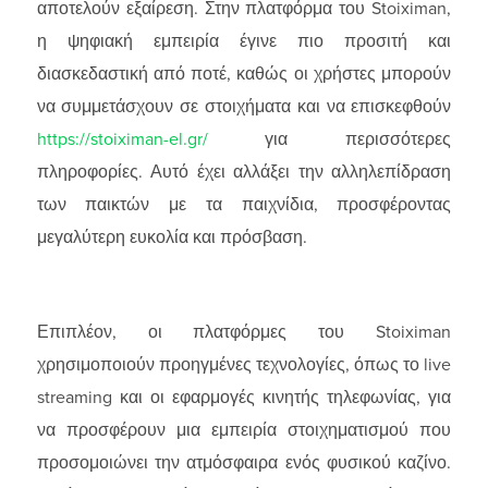
αποτελούν εξαίρεση. Στην πλατφόρμα του Stoiximan,
η ψηφιακή εμπειρία έγινε πιο προσιτή και
διασκεδαστική από ποτέ, καθώς οι χρήστες μπορούν
να συμμετάσχουν σε στοιχήματα και να επισκεφθούν
https://stoiximan-el.gr/
για περισσότερες
πληροφορίες. Αυτό έχει αλλάξει την αλληλεπίδραση
των παικτών με τα παιχνίδια, προσφέροντας
μεγαλύτερη ευκολία και πρόσβαση.
Επιπλέον, οι πλατφόρμες του Stoiximan
χρησιμοποιούν προηγμένες τεχνολογίες, όπως το live
streaming και οι εφαρμογές κινητής τηλεφωνίας, για
να προσφέρουν μια εμπειρία στοιχηματισμού που
προσομοιώνει την ατμόσφαιρα ενός φυσικού καζίνο.