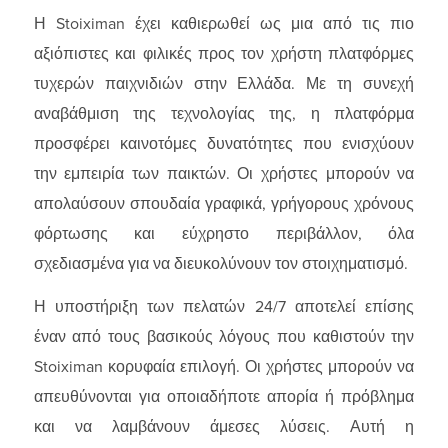
Η Stoiximan έχει καθιερωθεί ως μια από τις πιο
αξιόπιστες και φιλικές προς τον χρήστη πλατφόρμες
τυχερών παιχνιδιών στην Ελλάδα. Με τη συνεχή
αναβάθμιση της τεχνολογίας της, η πλατφόρμα
προσφέρει καινοτόμες δυνατότητες που ενισχύουν
την εμπειρία των παικτών. Οι χρήστες μπορούν να
απολαύσουν σπουδαία γραφικά, γρήγορους χρόνους
φόρτωσης και εύχρηστο περιβάλλον, όλα
σχεδιασμένα για να διευκολύνουν τον στοιχηματισμό.
Η υποστήριξη των πελατών 24/7 αποτελεί επίσης
έναν από τους βασικούς λόγους που καθιστούν την
Stoiximan κορυφαία επιλογή. Οι χρήστες μπορούν να
απευθύνονται για οποιαδήποτε απορία ή πρόβλημα
και να λαμβάνουν άμεσες λύσεις. Αυτή η