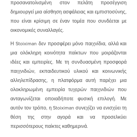
προσανατολισμένη στον πελάτη προσέγγιση
δημιουργεί μια αίσθηση ασφάλειας και εμπιστοσύνης,
που είναι κρίσιμη σε έναν τομέα που συνδέεται με
οικονομικές συναλλαγές.
Η Stoiximan δεν προσφέρει μόνο παιχνίδια, αλλά και
μια ολόκληρη κοινότητα παίκτων που μοιράζονται
ιδέες και εμπειρίες. Με τη συνδυασμένη προσφορά
παιχνιδιών, εκπαιδευτικού υλικού και κοινωνικής
αλληλεπίδρασης, η πλατφόρμα αυτή παρέχει μια
ολοκληρωμένη εμπειρία τυχερών παιχνιδιών που
ανταγωνίζεται οποιαδήποτε φυσική επιλογή. Με
αυτόν τον τρόπο, η Stoiximan συνεχίζει να ενισχύει τη
θέση της στην αγορά και να προσελκύει
περισσότερους παίκτες καθημερινά.