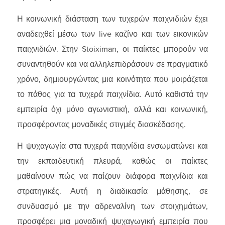
Η κοινωνική διάσταση των τυχερών παιχνιδιών έχει
αναδειχθεί μέσω των live καζίνο και των εικονικών
παιχνιδιών. Στην Stoiximan, οι παίκτες μπορούν να
συναντηθούν και να αλληλεπιδράσουν σε πραγματικό
χρόνο, δημιουργώντας μια κοινότητα που μοιράζεται
το πάθος για τα τυχερά παιχνίδια. Αυτό καθιστά την
εμπειρία όχι μόνο αγωνιστική, αλλά και κοινωνική,
προσφέροντας μοναδικές στιγμές διασκέδασης.
Η ψυχαγωγία στα τυχερά παιχνίδια ενσωματώνει και
την εκπαιδευτική πλευρά, καθώς οι παίκτες
μαθαίνουν πώς να παίζουν διάφορα παιχνίδια και
στρατηγικές. Αυτή η διαδικασία μάθησης, σε
συνδυασμό με την αδρεναλίνη των στοιχημάτων,
προσφέρει μια μοναδική ψυχαγωγική εμπειρία που